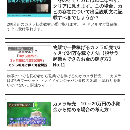
ーをのぞくとカビは気にならず、
クリアに見えます。この場合、カ
ビの存在について出品説明文に記
載すべきでしょうか？
200分超のカメラ転売教材が受け取れます。 ⇒ ※メルマガ登録後、
すぐに受け取れます。
物販で一番稼げるカメラ転売で3
カメラ転売について
ヶ月で24万を稼ぐ方法【脱サラ
起業もできるお金の稼ぎ方】
No.11
物販の中でも初心者から副業でも稼げるのがカメラ転売。 ・カメラ
は3兆円マーケット ・メイドインジャパン最後の牙城 ・流行りを追
いかけない ...関連ツイート
カメラ転売 10 ～20万円の小資
カメラ転売について
金から始める場合の考え方！