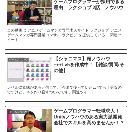
ゲームプログラマーが採用できる
ゲームノウハウ
理由 ラクジョブ 2話 ノウハウ
この動画は アニメゲームマンガ専門求人サイト ラクジョブ アニメ
ゲームマンガ専門営業コンサル ラクビジ を提供している ...関連ツ
イート
【シャニマス】頭ノウハウ
ゲームノウハウ
+++Lv5を作成中！【雑談/質問/そ
の他】
レベルに意味があると信じて。 今まで使っていたLv4でも十分なの
ですけど、本を作り直すついでです。関連ツイート
ゲームプログラマー転職求人！
ゲームノウハウ
Unityノウハウのある実力派開発
会社でスキルを高めませんか！？