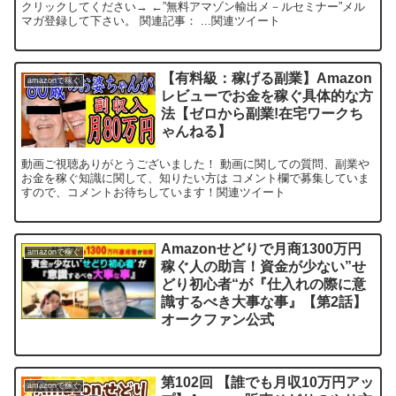
クリックしてください→ ←”無料アマゾン輸出メ－ルセミナー”メル
マガ登録して下さい。 関連記事： ...関連ツイート
【有料級：稼げる副業】Amazon
amazonで稼ぐ
レビューでお金を稼ぐ具体的な方
法【ゼロから副業!在宅ワークち
ゃんねる】
動画ご視聴ありがとうございました！ 動画に関しての質問、副業や
お金を稼ぐ知識に関して、知りたい方は コメント欄で募集していま
すので、コメントお待ちしています！関連ツイート
Amazonせどりで月商1300万円
amazonで稼ぐ
稼ぐ人の助言！資金が少ない”せ
どり初心者“が『仕入れの際に意
識するべき大事な事』【第2話】
オークファン公式
第102回 【誰でも月収10万円アッ
amazonで稼ぐ