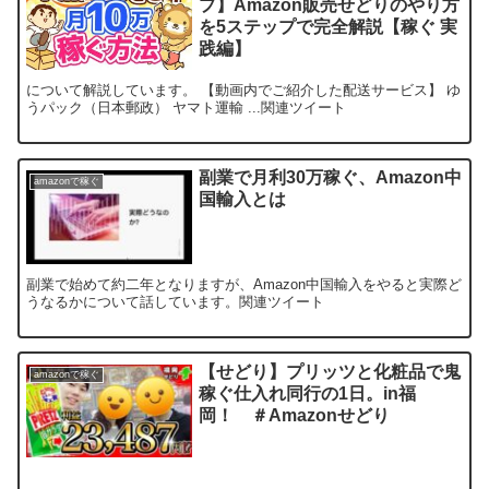
プ】Amazon販売せどりのやり方
を5ステップで完全解説【稼ぐ 実
践編】
について解説しています。 【動画内でご紹介した配送サービス】 ゆ
うパック（日本郵政） ヤマト運輸 ...関連ツイート
副業で月利30万稼ぐ、Amazon中
amazonで稼ぐ
国輸入とは
副業で始めて約二年となりますが、Amazon中国輸入をやると実際ど
うなるかについて話しています。関連ツイート
【せどり】プリッツと化粧品で鬼
amazonで稼ぐ
稼ぐ仕入れ同行の1日。in福
岡！ ＃Amazonせどり