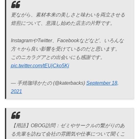
更ながら、素材本来の美しさと味わいを両立させる
焙煎について、意識し始めた店主の片野です。
InstagramやTwitter、Facebookなどなど、いろんな
方々から良い影響を受けているのだと思います。
このニカラグアとの出会いにも感謝です。
pic.twitter.com/tEUjCko5Kj
— 手焼珈琲かたの (@katerbacks)
September 18,
2021
【用語】OBOG訪問：ゼミやサークルの繋がりのあ
る先輩を訪ねて会社の雰囲気や仕事について聞くこ