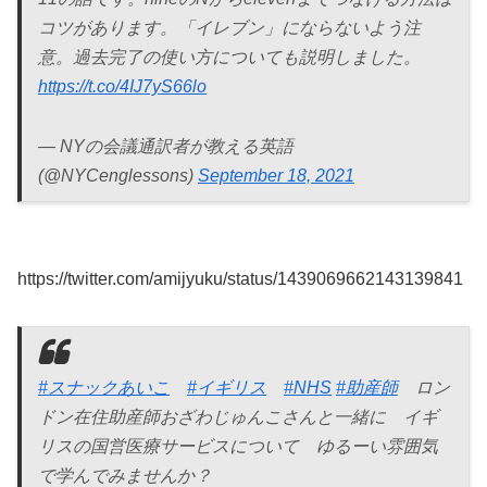
コツがあります。「イレブン」にならないよう注
意。過去完了の使い方についても説明しました。
https://t.co/4IJ7yS66lo
— NYの会議通訳者が教える英語
(@NYCenglessons)
September 18, 2021
https://twitter.com/amijyuku/status/1439069662143139841
#スナックあいこ
#イギリス
#NHS
#助産師
ロン
ドン在住助産師おざわじゅんこさんと一緒に イギ
リスの国営医療サービスについて ゆるーい雰囲気
で学んでみませんか？