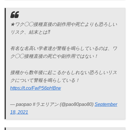
★ワク◯◯接種直後の副作用や死亡よりも恐ろしい
リスク、結末とは⁈
有名な名高い学者達が警報を鳴らしているのは、ワ
ク◯◯接種直後の死亡や副作用ではない！
接種から数年後に起こるかもしれない恐ろしいリス
クについて警報を鳴らしている！
https://t.co/FwP56pHBrw
— paopao #ラエリアン (@pao80pao80)
September
18, 2021