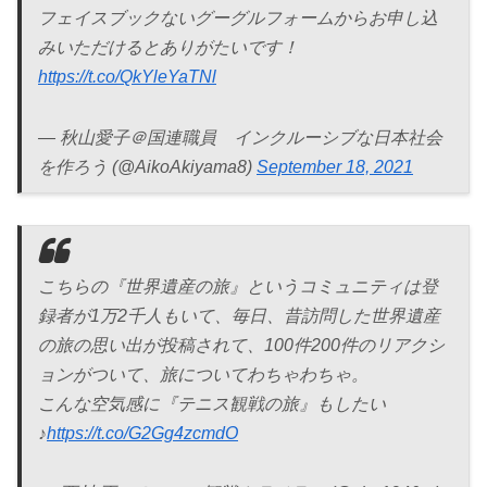
フェイスブックないグーグルフォームからお申し込
みいただけるとありがたいです！
https://t.co/QkYleYaTNl
— 秋山愛子＠国連職員 インクルーシブな日本社会
を作ろう (@AikoAkiyama8)
September 18, 2021
こちらの『世界遺産の旅』というコミュニティは登
録者が1万2千人もいて、毎日、昔訪問した世界遺産
の旅の思い出が投稿されて、100件200件のリアクシ
ョンがついて、旅についてわちゃわちゃ。
こんな空気感に『テニス観戦の旅』もしたい
♪
https://t.co/G2Gg4zcmdO