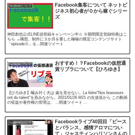
Facebook集客について ネットビ
facebookについて
ジネス初心者が０から稼ぐシリー
ズ
神田創也公式LINE@登録キャンペーン中☆ ※期間限定登録特典はこ
ちら →構想、制作に３か月を要した極秘の限定コンテンツサイト
「episode０」を...関連ツイート
おすすめ！？Facebookの仮想通
facebookについて
貨リブラについて【ひろゆき】
【ひろゆき】噛み付く犬は 歯を見せない。La bière"Nos brasseurs
ont du talent"を呑みながら。2021/01/26 M21 の生放送から この動画
の収益や著作権の管理は、 ...関連ツイート ...
Facebookライブ40回目「ピース
facebookについて
とバランス、感情アロマについ
て」ジャスティンハリソンさんの