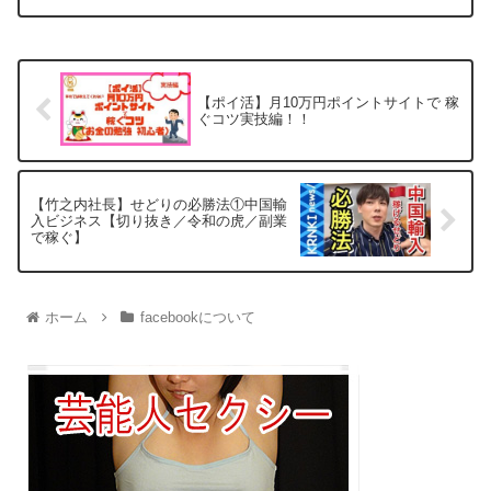
【ポイ活】月10万円ポイントサイトで 稼
ぐコツ実技編！！
【竹之内社長】せどりの必勝法①中国輸
入ビジネス【切り抜き／令和の虎／副業
で稼ぐ】
ホーム
facebookについて