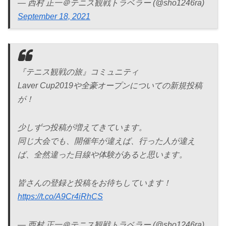
— 西村 正一＠テニス観戦トラベラー (@sho1246ra)
September 18, 2021
『テニス観戦の旅』コミュニティ
Laver Cup2019や全豪オープンについての新規投稿
が！
少しずつ投稿が増えてきています。
同じ大会でも、開催年が違えば、行った人が違え
ば、全然違った目線や体験があると思います。
皆さんの登録と投稿をお待ちしています！
https://t.co/A9Cr4iRhCS
— 西村 正一＠テニス観戦トラベラー (@sho1246ra)