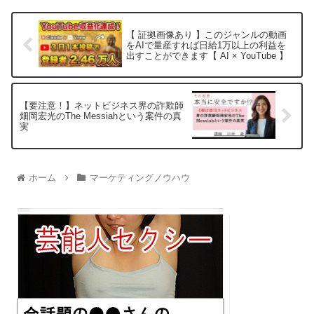
【 証拠画像あり 】このジャンルの動画
をAIで量産すれば日給1万以上の利益を
出すことができます【 AI × YouTube 】
【要注意！】ネットビジネス界の詐欺師
畑岡宏光のThe Messiahという案件の真
実
ホーム
マーケティングノウハウ