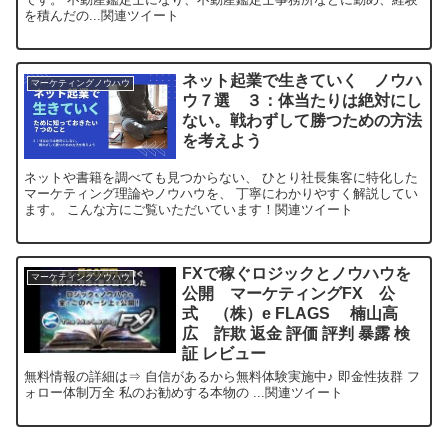
を積んだの...関連ツイート
ネット起業で生きていく ノウハ
マーケティングノウハウ
ウ７選 ３：体当たりは絶対にし
ない。戦わずして勝つための方法
を考えよう
ネットや書籍を調べても見つからない、 ひとり社長集客に特化した
マーケティング理論やノウハウを、 丁寧にわかりやすく解説してい
ます。 こんな方にご覧いただいています！関連ツイート
FXで稼ぐロジックとノウハウを
マーケティングノウハウ
公開 マーケティングFX 公
式 （株）e FLAGS 楠山高
広 詐欺 返金 評価 評判 暴露 検
証 レビュー
無料情報の詳細は⇒ 自信があるから無料体験実施中♪ 即金性抜群 フ
ォロー体制万全 私のお勧めする本物の ...関連ツイート