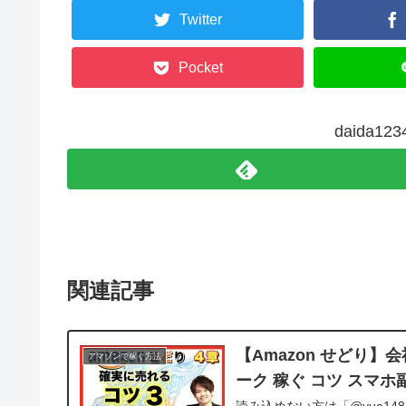
Twitter
Pocket
daida1
関連記事
【Amazon せどり】
アマゾンで稼ぐ方法
ーク 稼ぐ コツ スマホ
読み込めない方は「@yua14