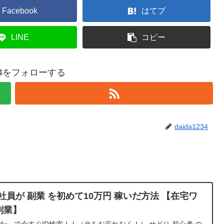
Facebook
はてブ
LINE
コピー
234をフォローする
daida1234
会社員が 副業 を初めて10万円 稼いだ方法 【在宅ワ
副業】
84v」で今すぐID検索！！（＠をお忘れなく！） せどり 初心者 の