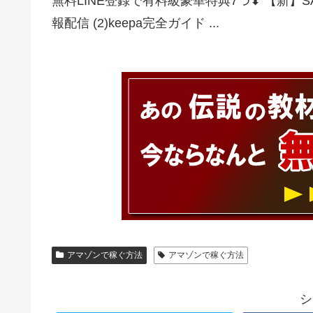
無料LINE登録で有料級豪華特典7つ⬇︎ 【新】SARA公式L
報配信 (2)keepa完全ガイド ...
アマゾンで稼ぐ方法
アマゾンで稼ぐ方法
シ