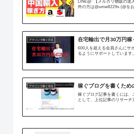
LINE@: 【メルカリ物販の
外の方は@umw8229s (@を
在宅輸出で月30万円稼
アマゾンで稼ぐ方法
600人を超える会員さんにサ
るようにサポートしています
稼ぐブログを書くための
アマゾンで稼ぐ方法
稼ぐブログ記事を書くには、
として、上位記事のリサーチ方法