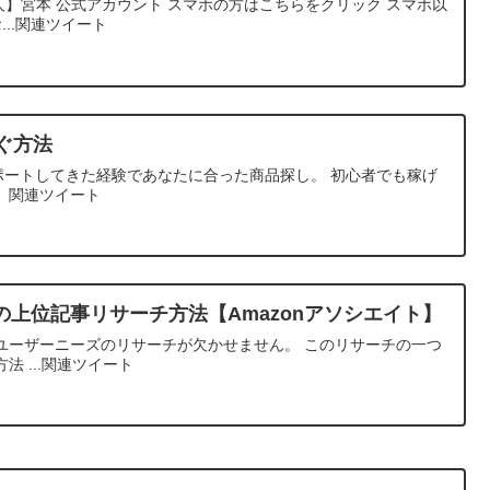
達人】宮本 公式アカウント スマホの方はこちらをクリック スマホ以
お...関連ツイート
ぐ方法
ポートしてきた経験であなたに合った商品探し。 初心者でも稼げ
。関連ツイート
上位記事リサーチ方法【Amazonアソシエイト】
ユーザーニーズのリサーチが欠かせません。 このリサーチの一つ
 ...関連ツイート