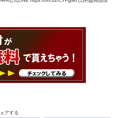
INE https://onl.bz/CYPgdkt (1)利益商品情
ェアする