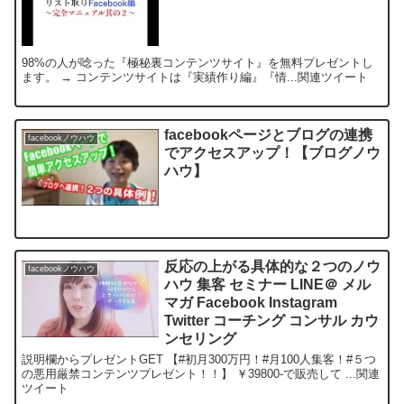
98%の人が唸った『極秘裏コンテンツサイト』を無料プレゼントし
ます。 → コンテンツサイトは『実績作り編』『情...関連ツイート
facebookページとブログの連携
facebookノウハウ
でアクセスアップ！【ブログノウ
ハウ】
反応の上がる具体的な２つのノウ
facebookノウハウ
ハウ 集客 セミナー LINE＠ メル
マガ Facebook Instagram
Twitter コーチング コンサル カウ
ンセリング
説明欄からプレゼントGET 【#初月300万円！#月100人集客！#５つ
の悪用厳禁コンテンツプレゼント！！】 ￥39800-で販売して ...関連
ツイート