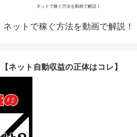
ネットで稼ぐ方法を動画で解説！
ネットで稼ぐ方法を動画で解説！
【ネット自動収益の正体はコレ】