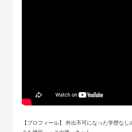
【プロフィール】 外出不可になった学歴なし