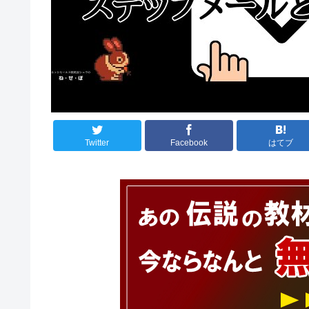
Twitter
Facebook
はてブ