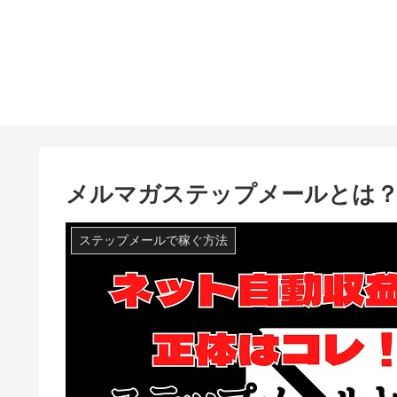
メルマガステップメールとは？
ステップメールで稼ぐ方法