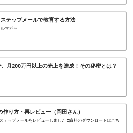
：ステップメールで教育する方法
メルマガ⇒
で、月200万円以上の売上を達成！その秘密とは？
の作り方・再レビュー（岡田さん）
 ステップメールをレビューしました □資料のダウンロードはこち