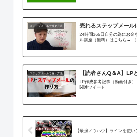
売れるステップメール
ステップメールで稼ぐ方法
24時間365日自分の為にお
ル講座（無料）はこちら→ （今
【読者さんQ＆A】LP
ステップメールで稼ぐ方法
LP作成参考記事（動画付き）
関連ツイート
【最強ノウハウ】ラインを使い