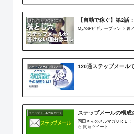
【自動で稼ぐ】第2話
ステップメールで稼ぐ方法
MyASPビギナープラン⇒ 裏
120通ステップメール
ステップメールで稼ぐ方法
ステップメールの構成
ステップメールで稼ぐ方法
岡田さんのメルマガＵＲＬ：
ら 関連ツイート