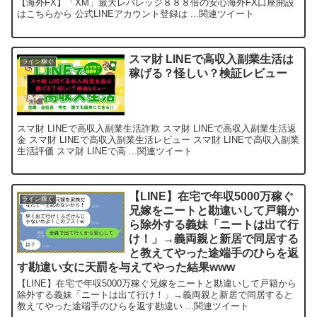
【海外FX】「XM」最大レバレッジ８８８倍の安心海外FX口座開設
はこちらから 公式LINEアカウント登録は ...関連ツイート
スマ財 LINEで高収入副業生活は
ライン稼ぐ
稼げる？怪しい？検証レビュー
スマ財 LINEで高収入副業生活詐欺 スマ財 LINEで高収入副業生活返
金 スマ財 LINEで高収入副業生活レビュー スマ財 LINEで高収入副業
生活評価 スマ財 LINEで高 ...関連ツイート
【LINE】在宅で年収5000万稼ぐ
ライン稼ぐ
兄嫁をニートと勘違いして戸籍か
ら除外する義妹「ニートは出て行
け！」→義両親と新居で同居する
と教えてやった途端手のひらを返
す勘違い女に天罰を与えてやった結果www
【LINE】在宅で年収5000万稼ぐ兄嫁をニートと勘違いして戸籍から
除外する義妹「ニートは出て行け！」→義両親と新居で同居すると
教えてやった途端手のひらを返す勘違い ...関連ツイート