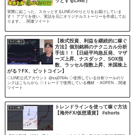
ッとするLINE）
実際に起こった、スカッとするLINEのやりとりをお届けしていま
す！ アプリを使い、実話を元にオリジナルストーリーを作成してお
ります。...関連ツイート
【株式投資、利益を継続的に稼ぐ
ライン稼ぐ
方法】個別銘柄のテクニカル分析
手法！！【日経平均急反発、マザ
ーズ上昇、ナスダック、SOX指
数、ラッセル指数上昇、米国株上
がる？FX、ビットコイン】
◇LINE公式アカウント @ssj0764s ◇使用している分析ツールのリ
ンクはこちらから ◇トレードで使用している機材 ・AOPEN ...関連
ツイート
トレンドラインを使って稼ぐ方法
ライン稼ぐ
【海外FX/仮想通貨】 #shorts