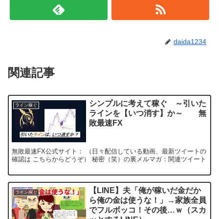
daida1234
関連記事
シンプルに考えて稼ぐ ～引いた
ライン稼ぐ
ラインを【いつ消す】か～ 無
敗最速FX
無敗最速FX公式サイト： （日々配信している動画、最新ツイートの
確認は こちらからどうぞ） 秘密（笑）の裏メルマガ：関連ツイート
【LINE】夫「俺が稼いだ金だか
ライン稼ぐ
ら俺の金は使うな！」→家族全員
でフルボッコ！その後…ｗ（スカ