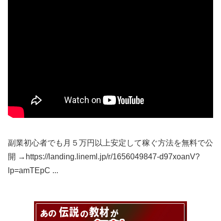
副業初心者でも月５万円以上安定して稼ぐ方法を無料で公
開 →https://landing.lineml.jp/r/1656049847-d97xoanV?
lp=amTEpC ...