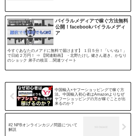
バイラルメディアで稼ぐ方法無料
facebookで稼ぐ
公開！facebookバイラルメディ
ア
今すぐあなたのメアドに無料で届けます】 １日５分！「いいね！」
で日給２万円！ ⇒ 【関連動画】 ・北野たけし 健さん逝き、かなり
のショック 弟子の枝豆 ...関連ツイート
中国輸入×ヤフーショッピングで稼ぐ方
法。中国輸入初心者はAmazonよりなぜ
ヤフーショッピングの方が稼ぐことが出
来るのか？
#2 NPBオンラインカジノ問題について
解説