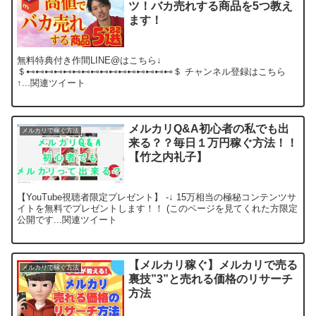
ツ！バカ売れする商品を5つ教え
ます！
無料特典付き作間LINE@はこちら↓
＄⊷⊷⊷⊷⊷⊷⊷⊷⊷⊷⊷⊷⊷⊷⊷⊷＄ チャンネル登録はこちら
↑...関連ツイート
メルカリQ&A初心者の私でも出
メルカリで稼ぐ方法
来る？？毎日１万円稼ぐ方法！！
【竹之内礼子】
【YouTube視聴者限定プレゼント】 -↓ 15万相当の極秘コンテンツサ
イトを無料でプレゼントします！！ (このページを見てくれた方限定
公開です...関連ツイート
【メルカリ稼ぐ】メルカリで売る
メルカリで稼ぐ方法
裏技”3”と売れる価格のリサーチ
方法