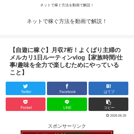
ネットで稼ぐ方法を動画で解説！
ネットで稼ぐ方法を動画で解説！
【自遊に稼ぐ】月収7桁！よくばり主婦の
メルカリ1日ルーティンvlog【家族時間/仕
事/趣味を全力で楽しむためにやっている
こと】
Twitter
Facebook
はてブ
Pocket
LINE
コピー
2026.06.26
スポンサーリンク