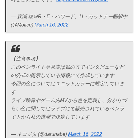
— 森瀬 繚＠R・E・ハワード、H・カットナー翻訳中
(@Molice)
March 16, 2022
【注意事項】
このペンライト早見表は私の方でインタビューなど
の公式の提示している情報にて作成しています
今回の色についてはユニットカラーに限定していま
す
ライブ映像やゲーム内MVから色を定義し、分かりづ
らい色に関してはライブにて販売されているペンラ
イトから私の推測で決定しています
— ネコジタ (@darunabe)
March 16, 2022