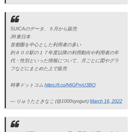
SUICAのデータ、５月から販売
JR東日本
首都圏を中心とした利用者の多い
約６００駅の１７年度以降の利用動向や利用者の年
代・性別といった情報について、月ごとに図やグラ
フなどにまとめた上で販売
時事ドットコム
https://t.co/h6GPrvU3BO
— りゅうたときなこ (@1000syogun)
March 16, 2022