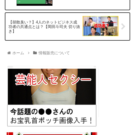
【胡散臭い？】4人のネットビジネス成
功者の共通点とは？【岡田斗司夫 切り抜
き】
ホーム
情報販売について