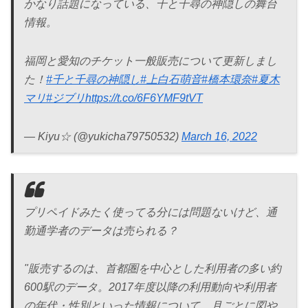
かなり話題になっている、千と千尋の神隠しの舞台
情報。
福岡と愛知のチケット一般販売について更新しまし
た！
#千と千尋の神隠し
#上白石萌音
#橋本環奈
#夏木
マリ
#ジブリ
https://t.co/6F6YMF9tVT
— Kiyu☆ (@yukicha79750532)
March 16, 2022
プリペイドみたく使ってる分には問題ないけど、通
勤通学者のデータは売られる？
"販売するのは、首都圏を中心とした利用者の多い約
600駅のデータ。2017年度以降の利用動向や利用者
の年代・性別といった情報について、月ごとに図や