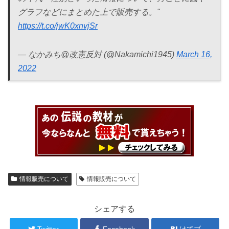
グラフなどにまとめた上で販売する。"
https://t.co/jwK0xnvjSr
— なかみち@改憲反対 (@Nakamichi1945)
March 16,
2022
情報販売について
情報販売について
シェアする
Twitter
Facebook
はてブ