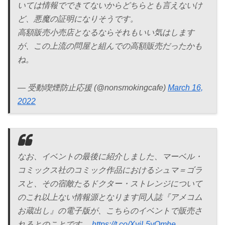
いては情報でできてないからどちらとも言えないけ
ど、悪魔の証明になりそうです。
高額販売小売店となるならそれもいい気はします
が、この上流の問屋と組んでの高額販売だったかも
ね。
— 受動喫煙防止応援 (@nonsmokingcafe)
March 16,
2022
なお、イベントの最後に紹介しました、マーベル・
コミックス社のコミック作品におけるシュマ＝ゴラ
スと、その宿敵たるドクター・ストレンジについて
のこれ以上ない情報源となります同人誌『アメコム
お蔵出し』の電子版が、こちらのイベントで販売さ
れるとのことです。
https://t.co/XviL5vQmhe