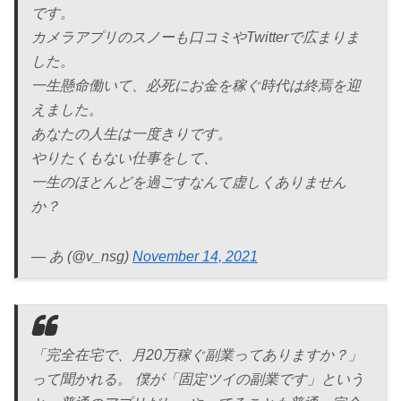
です。
カメラアプリのスノーも口コミやTwitterで広まりま
した。
一生懸命働いて、必死にお金を稼ぐ時代は終焉を迎
えました。
あなたの人生は一度きりです。
やりたくもない仕事をして、
一生のほとんどを過ごすなんて虚しくありません
か？
— あ (@v_nsg)
November 14, 2021
「完全在宅で、月20万稼ぐ副業ってありますか？」
って聞かれる。 僕が「固定ツイの副業です」という