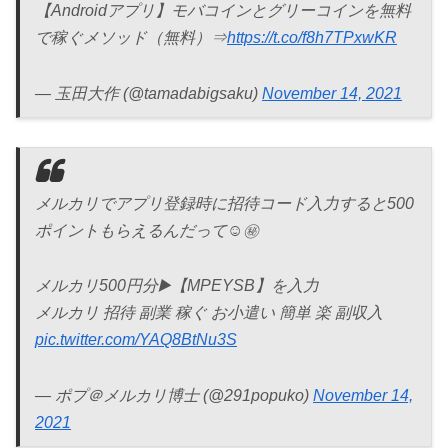
【Androidアプリ】モバコインとグリーコインを無料
で稼ぐメソッド（無料）⇒
https://t.co/f8h7TPxwKR
— 玉田大作 (@tamadabigsaku)
November 14, 2021
メルカリでアプリ登録時に招待コード入力すると500
ポイントもらえるんだって☺️㊙️
メルカリ500円分▶️【MPEYSB】を入力
メルカリ 招待 副業 稼ぐ お小遣い 簡単 楽 副収入
pic.twitter.com/YAQ8BtNu3S
— ポプ＠メルカリ博士 (@291popuko)
November 14,
2021