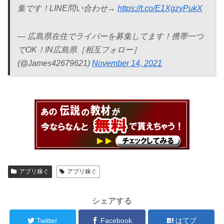
集です！LINE問い合わせ→
https://t.co/E1XgzyPukX
— 広島県在住でライバーを募集してます！携帯一つ
でOK！IN広島県［相互フォロー］
(@James42679621)
November 14, 2021
アプリ稼ぐ
アプリ稼ぐ
シェアする
Twitter
Facebook
はてブ