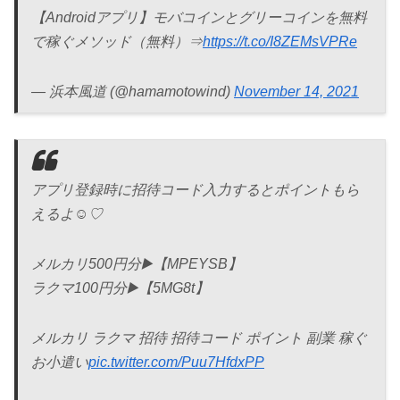
【Androidアプリ】モバコインとグリーコインを無料
で稼ぐメソッド（無料）⇒
https://t.co/I8ZEMsVPRe
— 浜本風道 (@hamamotowind)
November 14, 2021
アプリ登録時に招待コード入力するとポイントもら
えるよ☺️♡
メルカリ500円分▶️【MPEYSB】
ラクマ100円分▶️【5MG8t】
メルカリ ラクマ 招待 招待コード ポイント 副業 稼ぐ
お小遣い
pic.twitter.com/Puu7HfdxPP