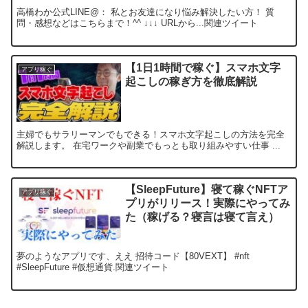
高橋わか公式LINE@： 私とお友達になり悩み解決したい方！ 質
問・感想などはこちらまで！^^ ↓↓↓ URLから...関連ツイート
【1日1時間で稼ぐ】スマホ文字
アプリ稼ぐ
起こしの稼ぎ方を徹底解説
主婦でもサラリーマンでもできる！スマホ文字起こしの方法を完全
解説します。 在宅ワークや副業でもっとも取り組みやすい仕事 ...
【SleepFuture】寝て稼ぐNFTア
アプリ稼ぐ
プリがリリース！実際にやってみ
た（稼げる？寝言は寝て言え）
夢のようなアプリです、ええ 招待コード【80VEXT】 #nft
#SleepFuture #仮想通貨.関連ツイート