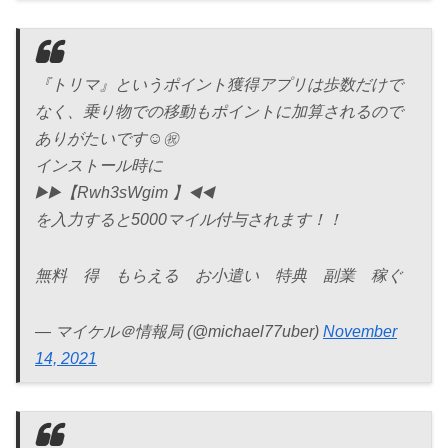
『トリマ』というポイント獲得アプリは歩数だけで
なく、乗り物での移動もポイントに加算されるので
ありがたいです☺️㊗️
インストール時に
▶️▶️【Rwh3sWgim 】◀️◀️
を入力すると5000マイル付与されます！！
無料 得 もらえる お小遣い 特典 副業 稼ぐ
— マイケル＠情報局 (@michael77uber)
November
14, 2021