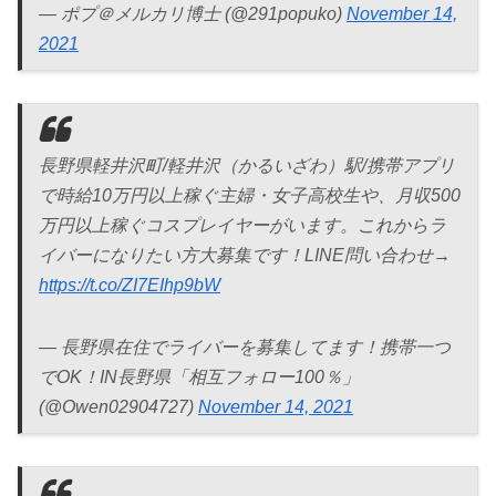
— ポプ＠メルカリ博士 (@291popuko)
November 14,
2021
長野県軽井沢町/軽井沢（かるいざわ）駅/携帯アプリ
で時給10万円以上稼ぐ主婦・女子高校生や、月収500
万円以上稼ぐコスプレイヤーがいます。これからラ
イバーになりたい方大募集です！LINE問い合わせ→
https://t.co/ZI7EIhp9bW
— 長野県在住でライバーを募集してます！携帯一つ
でOK！IN長野県「相互フォロー100％」
(@Owen02904727)
November 14, 2021