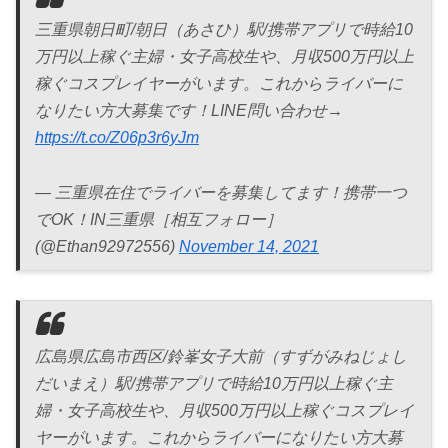
三重県朝日町/朝日（あさひ）駅/携帯アプリで時給10
万円以上稼ぐ主婦・女子高校生や、月収500万円以上
稼ぐコスプレイヤーがいます。これからライバーに
なりたい方大募集です！LINE問い合わせ→
https://t.co/Z06p3r6yJm
— 三重県在住でライバーを募集してます！携帯一つ
でOK！IN三重県［相互フォロー］
(@Ethan92972556)
November 14, 2021
広島県広島市西区/鈴峯女子大前（すずがみねじょし
だいまえ）駅/携帯アプリで時給10万円以上稼ぐ主
婦・女子高校生や、月収500万円以上稼ぐコスプレイ
ヤーがいます。これからライバーになりたい方大募