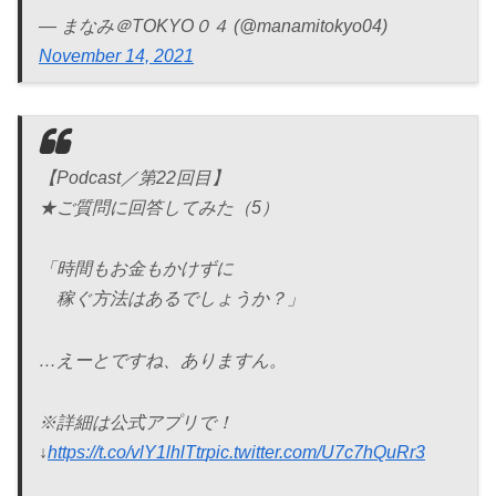
— まなみ＠TOKYO０４ (@manamitokyo04)
November 14, 2021
【Podcast／第22回目】
★ご質問に回答してみた（5）
「時間もお金もかけずに
稼ぐ方法はあるでしょうか？」
…えーとですね、ありますん。
※詳細は公式アプリで！
↓
https://t.co/vlY1lhlTtr
pic.twitter.com/U7c7hQuRr3