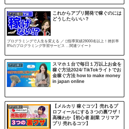
これからアプリ開発で稼ぐのには
アプリ稼ぐ
どうしたらいい？
プログラミングで人生を変える ／ □指導実績28000名以上！挫折率
8%のプログラミング学習サービス ...関連ツイート
スマホ１台で毎日１万以上お金を
アプリ稼ぐ
稼ぐ方法2024/ TikTokライトでお
金稼ぐ方法 how to make money
in japan online
【メルカリ 稼ぐコツ】売れるプ
アプリ稼ぐ
ロフィールにする３つの裏ワザ！
高橋わか【初心者 副業 フリマア
プリ 売れるコツ】