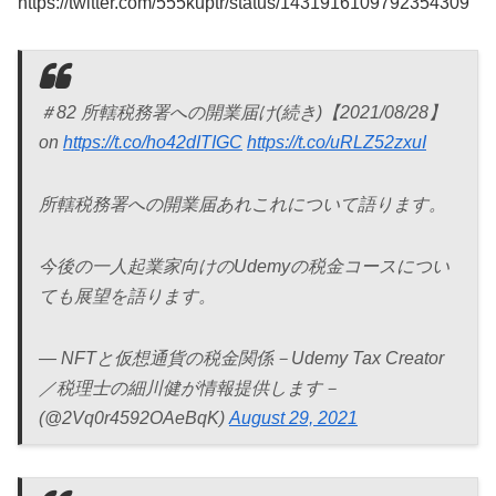
https://twitter.com/555kuptr/status/1431916109792354309
＃82 所轄税務署への開業届け(続き)【2021/08/28】
on
https://t.co/ho42dITIGC
https://t.co/uRLZ52zxuI
所轄税務署への開業届あれこれについて語ります。
今後の一人起業家向けのUdemyの税金コースについ
ても展望を語ります。
— NFTと仮想通貨の税金関係－Udemy Tax Creator
／税理士の細川健が情報提供します－
(@2Vq0r4592OAeBqK)
August 29, 2021