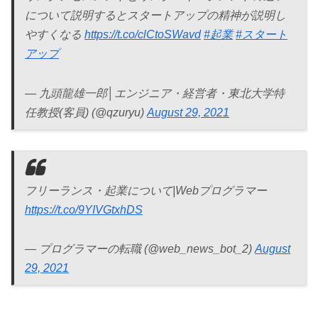
について説明するとスタートアップの精神が説明し
やすくなる
https://t.co/clCtoSWavd
#起業
#スタート
アップ
— 九頭龍雄一郎│エンジニア・経営者・東北大学特
任教授(客員) (@qzuryu)
August 29, 2021
フリーランス・起業について|Webプログラマー
https://t.co/9YIVGtxhDS
— プログラマーの転職 (@web_news_bot_2)
August
29, 2021