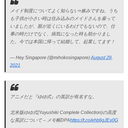
メイド制度についてよく知らない+嫉みですね。うち
も子供が小さい時は住み込みのメイドさんを雇って
いましたが、親が近くにいるわけでもないので、仕
事の時だけでなく、病気になった時も助かりまし
た。今では本国に帰って結婚して、起業してます！
— Hey Singapore (@mihokosingapore)
August 29,
2021
アニメだと『ゆゆ式』の英訳が有名すな。
北米版ゆゆ式(Yuyushiki Complete Collection)の高度
な英訳について – メモ帳DPA
https://t.co/ehb6gJEx0G