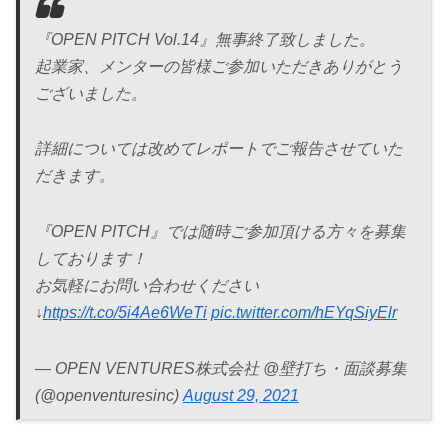
『OPEN PITCH Vol.14』無事終了致しました。
起業家、メンターの皆様ご参加いただきありがとう
ございました。
詳細については改めてレポートでご報告させていた
だきます。
『OPEN PITCH』では随時ご参加頂ける方々を募集
しております！
お気軽にお問い合わせください
↓
https://t.co/5i4Ae6WeTi
pic.twitter.com/hEYqSiyElr
— OPEN VENTURES株式会社 @壁打ち・面談募集
(@openventuresinc)
August 29, 2021