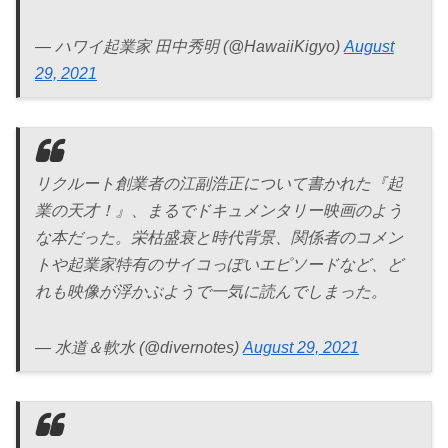
— ハワイ起業家 田中秀明 (@HawaiiKigyo)
August
29, 2021
リクルート創業者の江副浩正について書かれた『起
業の天才！』、まるでドキュメンタリー映画のよう
な本だった。栄枯盛衰と時代背景、関係者のコメン
トや起業家特有のサイコっぽいエピソードなど、ど
れも映像が浮かぶようで一気に読んでしまった。
— 水道＆軟水 (@divernotes)
August 29, 2021