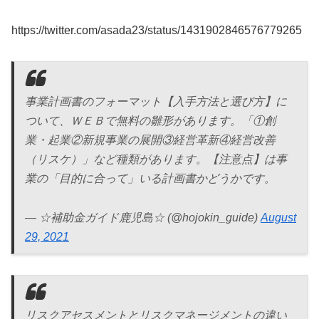
https://twitter.com/asada23/status/1431902846576779265
事業計画書のフォーマット【入手方法と選び方】に
ついて、ＷＥＢで無料の雛形があります。「①創
業・起業②新規事業の展開③経営革新④経営改善
（リスケ）」など種類があります。【注意点】は事
業の「目的に合って」いる計画書かどうかです。
— ☆補助金ガイド鹿児島☆ (@hojokin_guide)
August
29, 2021
リスクアセスメントとリスクマネージメントの違い