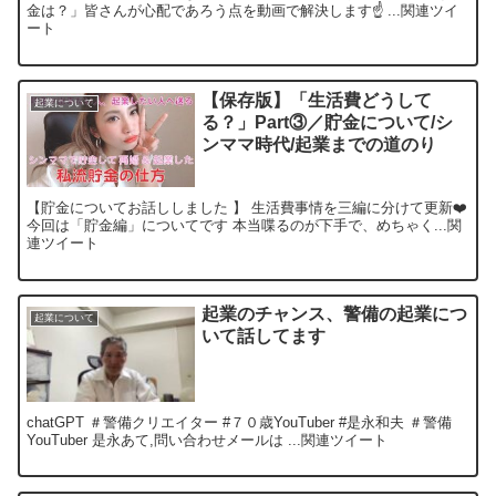
金は？」皆さんが心配であろう点を動画で解決します☝️ ...関連ツイ
ート
【保存版】「生活費どうして
起業について
る？」Part③／貯金について/シ
ンママ時代/起業までの道のり
【貯金についてお話ししました 】 生活費事情を三編に分けて更新❤️
今回は「貯金編」についてです 本当喋るのが下手で、めちゃく...関
連ツイート
起業のチャンス、警備の起業につ
起業について
いて話してます
chatGPT ＃警備クリエイター #７０歳YouTuber #是永和夫 ＃警備
YouTuber 是永あて,問い合わせメールは ...関連ツイート