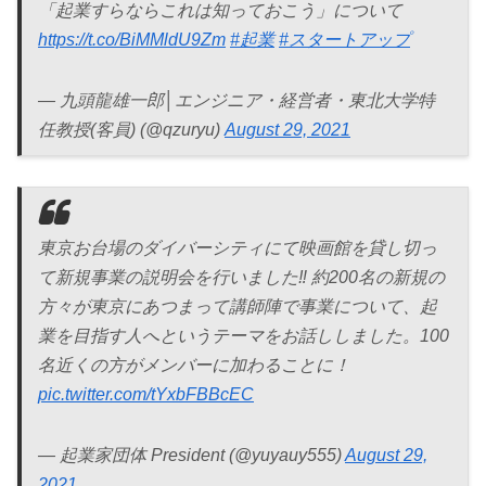
「起業すらならこれは知っておこう」について
https://t.co/BiMMldU9Zm
#起業
#スタートアップ
— 九頭龍雄一郎│エンジニア・経営者・東北大学特
任教授(客員) (@qzuryu)
August 29, 2021
東京お台場のダイバーシティにて映画館を貸し切っ
て新規事業の説明会を行いました‼︎ 約200名の新規の
方々が東京にあつまって講師陣で事業について、起
業を目指す人へというテーマをお話ししました。100
名近くの方がメンバーに加わることに！
pic.twitter.com/tYxbFBBcEC
— 起業家団体 President (@yuyauy555)
August 29,
2021