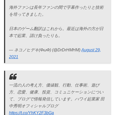
海外ファンは長年ファンの間で字幕作ったりと技術
を培ってきました。
日本のゲーム翻訳はこれから。最近は海外の方が日
本で起業、請け負ったりも。
— ネコノヒデキ(ΦωΦ) (@DrDrHMHM)
August 29,
2021
一流の人の考え方、価値観、行動、仕事術、遊び
方、恋愛、健康、投資、コミュニケーションについ
て、ブログで情報発信しています。ハワイ起業家 田
中秀明オフィシャルブログ
https://t.co/YhKY2F3bGa