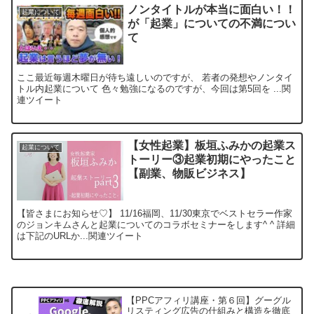
ノンタイトルが本当に面白い！！
起業について
が「起業」についての不満につい
て
ここ最近毎週木曜日が待ち遠しいのですが、 若者の発想やノンタイ
トル内起業について 色々勉強になるのですが、今回は第5回を ...関
連ツイート
【女性起業】板垣ふみかの起業ス
起業について
トーリー③起業初期にやったこと
【副業、物販ビジネス】
【皆さまにお知らせ♡】 11/16福岡、11/30東京でベストセラー作家
のジョンキムさんと起業についてのコラボセミナーをします^ ^ 詳細
は下記のURLか...関連ツイート
【PPCアフィリ講座・第６回】グーグル
リスティング広告の仕組みと構造を徹底