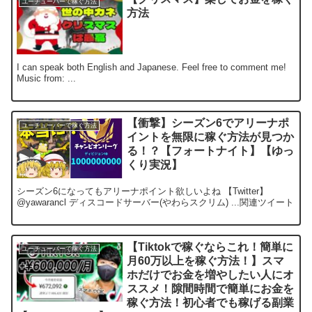
ユーチューバーで稼ぐ方法
方法
I can speak both English and Japanese. Feel free to comment me!
Music from: ...
【衝撃】シーズン6でアリーナポ
ユーチューバーで稼ぐ方法
イントを無限に稼ぐ方法が見つか
る！？【フォートナイト】【ゆっ
くり実況】
シーズン6になってもアリーナポイント欲しいよね 【Twitter】
@yawarancl ディスコードサーバー(やわらスクリム) ...関連ツイート
【Tiktokで稼ぐならこれ！簡単に
ユーチューバーで稼ぐ方法
月60万以上を稼ぐ方法！】スマ
ホだけでお金を増やしたい人にオ
ススメ！隙間時間で簡単にお金を
稼ぐ方法！初心者でも稼げる副業