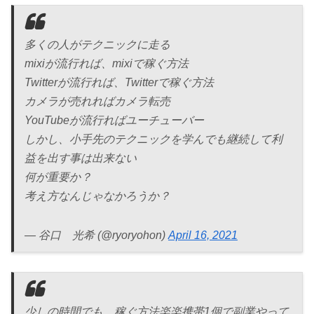
多くの人がテクニックに走る
mixiが流行れば、mixiで稼ぐ方法
Twitterが流行れば、Twitterで稼ぐ方法
カメラが売れればカメラ転売
YouTubeが流行ればユーチューバー
しかし、小手先のテクニックを学んでも継続して利
益を出す事は出来ない
何が重要か？
考え方なんじゃなかろうか？
— 谷口 光希 (@ryoryohon)
April 16, 2021
少しの時間でも、稼ぐ方法楽楽携帯1個で副業やって