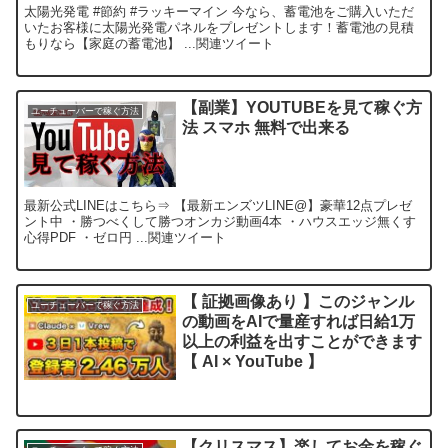
太陽光発電 #節約 #ラッキーマイン 今なら、蓄電池をご購入いただ
いたお客様に太陽光発電パネルをプレゼントします！蓄電池の見積
もりなら【家庭の蓄電池】 ...関連ツイート
【副業】YOUTUBEを見て稼ぐ方
ユーチューバーで稼ぐ方法
法 スマホ 無料で出来る
最新公式LINEはこちら⇒ 【最新エンズツLINE@】豪華12点プレゼ
ント中 ・勝つべくして勝つオンカジ動画4本 ・ハウスエッジ無くす
心得PDF ・ゼロ円 ...関連ツイート
【 証拠画像あり 】このジャンル
ユーチューバーで稼ぐ方法
の動画をAIで量産すれば日給1万
以上の利益を出すことができます
【 AI × YouTube 】
【クリスマス】楽してお金を稼ぐ