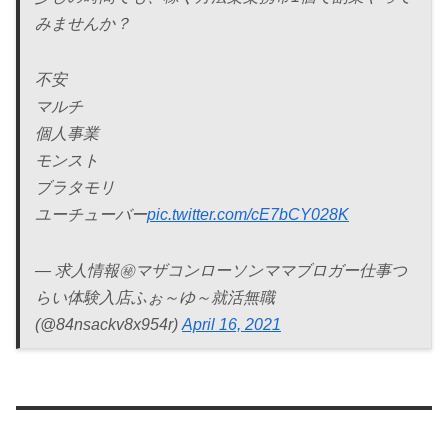
みませんか？
不安
マルチ
個人事業
モンスト
ブラタモリ
ユーチューバー
pic.twitter.com/cE7bCY028K
— 求人情報㊙️マザコンローソンママブロガー仕事つ
らい体験入店ふぉ～ゆ～就活無職
(@84nsackv8x954r)
April 16, 2021