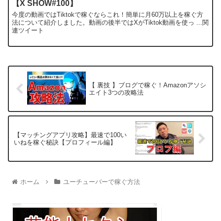
【X SHOW#100】
今度の動画ではTiktokで稼ぐならこれ！簡単に月60万以上を稼ぐ方
法について紹介しました。動画の後半ではXがTiktok動画を使っ ...関
連ツイート
【 裏技 】ブログで稼ぐ！Amazonアソシ
エイト3つの攻略法
【マッチングアプリ攻略】最速で100い
いねを稼ぐ秘訣【プロフィール編】
ホーム
ユーチューバーで稼ぐ方法