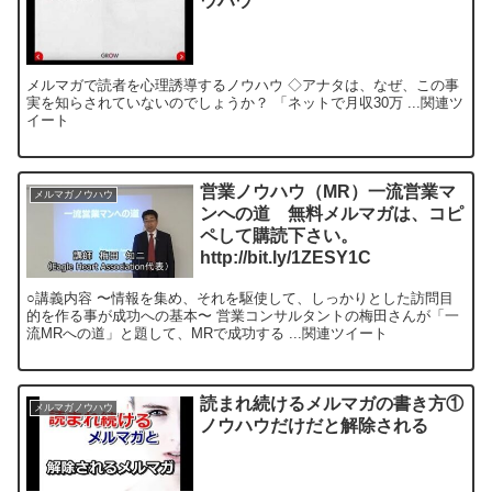
ウハウ
メルマガで読者を心理誘導するノウハウ ◇アナタは、なぜ、この事
実を知らされていないのでしょうか？ 「ネットで月収30万 ...関連ツ
イート
営業ノウハウ（MR）一流営業マ
メルマガノウハウ
ンへの道 無料メルマガは、コピ
ペして購読下さい。
http://bit.ly/1ZESY1C
○講義内容 〜情報を集め、それを駆使して、しっかりとした訪問目
的を作る事が成功への基本〜 営業コンサルタントの梅田さんが「一
流MRへの道」と題して、MRで成功する ...関連ツイート
読まれ続けるメルマガの書き方①
メルマガノウハウ
ノウハウだけだと解除される