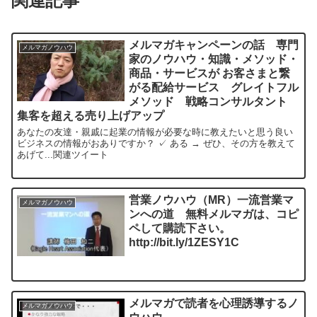
関連記事
メルマガキャンペーンの話 専門
メルマガノウハウ
家のノウハウ・知識・メソッド・
商品・サービスが お客さまと繋
がる配給サービス グレイトフル
メソッド 戦略コンサルタント
集客を超える売り上げアップ
あなたの友達・親戚に起業の情報が必要な時に教えたいと思う良い
ビジネスの情報がおありですか？ ✓ ある → ぜひ、その方を教えて
あげて...関連ツイート
営業ノウハウ（MR）一流営業マ
メルマガノウハウ
ンへの道 無料メルマガは、コピ
ペして購読下さい。
http://bit.ly/1ZESY1C
メルマガで読者を心理誘導するノ
メルマガノウハウ