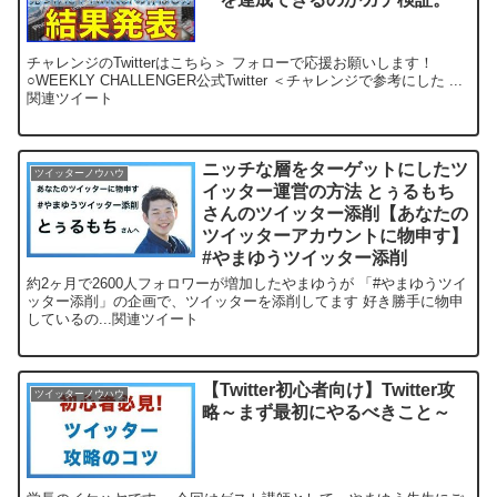
チャレンジのTwitterはこちら＞ フォローで応援お願いします！
○WEEKLY CHALLENGER公式Twitter ＜チャレンジで参考にした ...
関連ツイート
ニッチな層をターゲットにしたツ
ツイッターノウハウ
イッター運営の方法 とぅるもち
さんのツイッター添削【あなたの
ツイッターアカウントに物申す】
#やまゆうツイッター添削
約2ヶ月で2600人フォロワーが増加したやまゆうが 「#やまゆうツイ
ッター添削」の企画で、ツイッターを添削してます 好き勝手に物申
しているの...関連ツイート
【Twitter初心者向け】Twitter攻
ツイッターノウハウ
略～まず最初にやるべきこと～