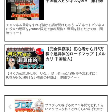
中国輸入ビジネスQ＆A 藤谷銀
中国輸入ビジネスで稼ぐ
チャンネル登録をすれば儲かる話が聞けちゃう →V ネットビジネス
に役立つ動画をyoutube限定で無料配信！ 動画を観るだけで物...関
連ツイート
【完全保存版】初心者から月5万
中国輸入ビジネスで稼ぐ
稼ぐ超具体的ロードマップ【メル
カリ 中国輸入】
【りくの公式LINE＠】 URL→ ID→＠msr1429b ＠を忘れずに！
95%が月5万稼げない理由の解説は ...関連ツイート
ブログって稼げるの？１年間でどれくら
いアクセスされてどれくらい稼げたのか