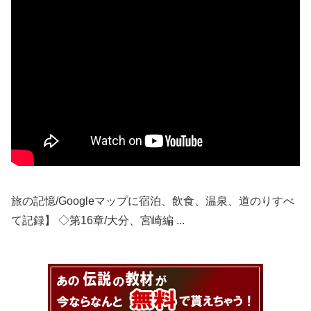
旅の記憶/Googleマップに宿泊、飲食、温泉、道のりすべ
て記録】 ◇第16章/大分、宮崎編 ...