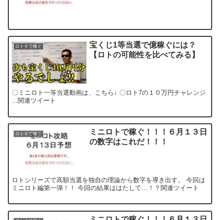
宝くじ1等当選で億稼ぐには？
ロト６で稼ぐ
【ロトの可能性を比べてみる】
〇ミニロト一等当選動画は、こちら↓ 〇ロト7の１０万円チャレンジ
...関連ツイート
ミニロトで稼ぐ！！！６月１３日
ロト６で稼ぐ
の数字はこれだ！！！
ロトシリーズで高額当選を独自の理論から数字を導き出す。 今回は
ミニロト編第一弾！！ 今回の結果ははたして…！？関連ツイート
ミニロトで稼ぐ！！！６月１３日