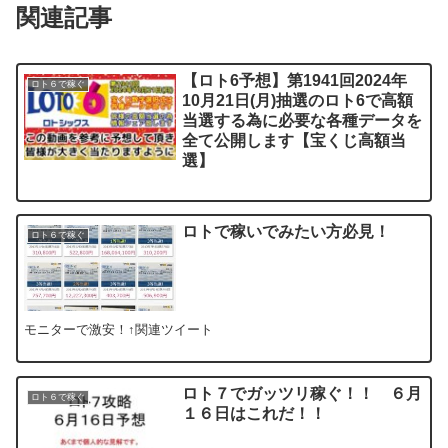
関連記事
【ロト6予想】第1941回2024年
ロト６で稼ぐ
10月21日(月)抽選のロト6で高額
当選する為に必要な各種データを
全て公開します【宝くじ高額当
選】
ロトで稼いでみたい方必見！
ロト６で稼ぐ
モニターで激安！↑関連ツイート
ロト７でガッツリ稼ぐ！！ ６月
ロト６で稼ぐ
１６日はこれだ！！