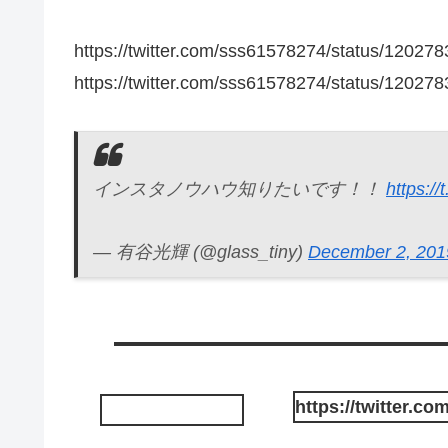
https://twitter.com/sss61578274/status/1202
https://twitter.com/sss61578274/status/1202
インスタノウハウ知りたいです！！
https:/
— 有谷光輝 (@glass_tiny)
December 2, 201
https://twitter.c