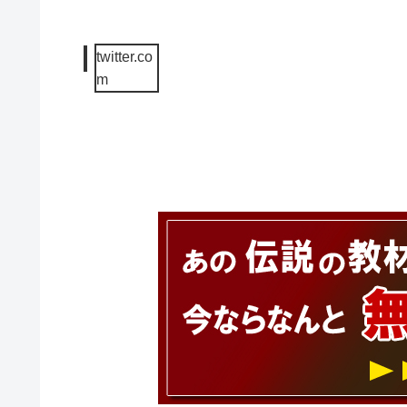
twitter.co
m