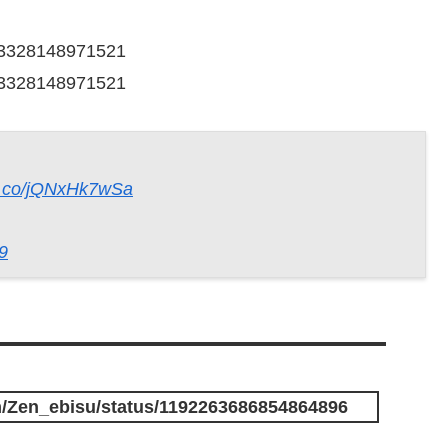
783328148971521
783328148971521
/t.co/jQNxHk7wSa
9
om/Zen_ebisu/status/1192263686854864896