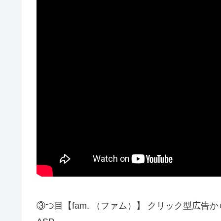
③つ目【fam. （ファム）】 クリック型広