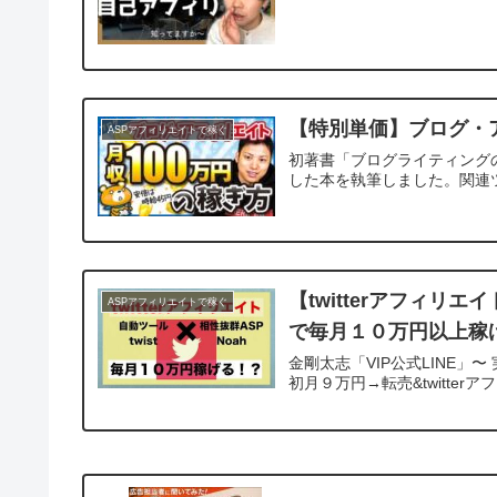
【特別単価】ブログ・
ASPアフィリエイトで稼ぐ
初著書「ブログライティング
した本を執筆しました。関連
【twitterアフィリエ
ASPアフィリエイトで稼ぐ
で毎月１０万円以上稼げ
金剛太志「VIP公式LINE
初月９万円→転売&twitter