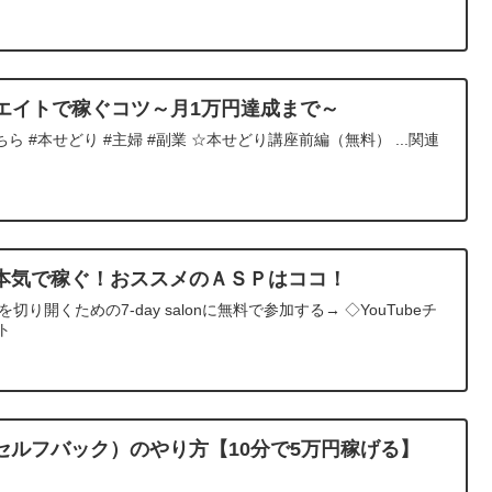
リエイトで稼ぐコツ～月1万円達成まで～
 #本せどり #主婦 #副業 ☆本せどり講座前編（無料） ...関連
本気で稼ぐ！おススメのＡＳＰはココ！
り開くための7-day salonに無料で参加する→ ◇YouTubeチ
ト
セルフバック）のやり方【10分で5万円稼げる】