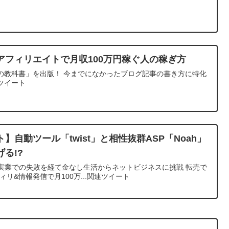
アフィリエイトで月収100万円稼ぐ人の稼ぎ方
の教科書」を出版！ 今までになかったブログ記事の書き方に特化
ツイート
イト】自動ツール「twist」と相性抜群ASP「Noah」
る!?
」〜 実業での失敗を経て金なし生活からネットビジネスに挑戦 転売で
アフィリ&情報発信で月100万...関連ツイート