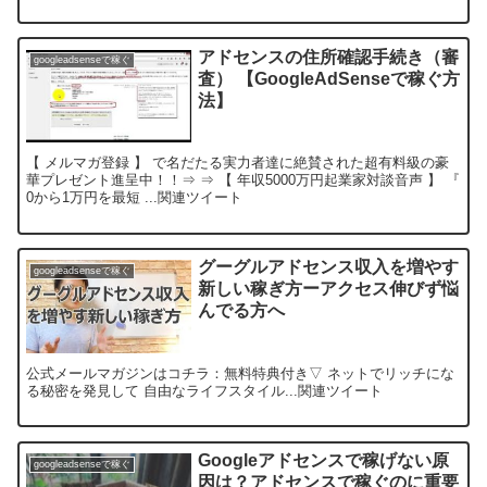
アドセンスの住所確認手続き（審
googleadsenseで稼ぐ
査） 【GoogleAdSenseで稼ぐ方
法】
【 メルマガ登録 】 で名だたる実力者達に絶賛された超有料級の豪
華プレゼント進呈中！！⇒ ⇒ 【 年収5000万円起業家対談音声 】 『
0から1万円を最短 ...関連ツイート
グーグルアドセンス収入を増やす
googleadsenseで稼ぐ
新しい稼ぎ方ーアクセス伸びず悩
んでる方へ
公式メールマガジンはコチラ：無料特典付き▽ ネットでリッチにな
る秘密を発見して 自由なライフスタイル...関連ツイート
Googleアドセンスで稼げない原
googleadsenseで稼ぐ
因は？アドセンスで稼ぐのに重要