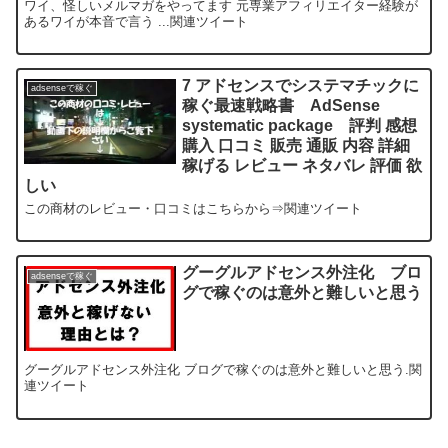
ワイ、怪しいメルマガをやってます 元専業アフィリエイター経験が
あるワイが本音で言う ...関連ツイート
7 アドセンスでシステマチックに
adsenseで稼ぐ
稼ぐ最速戦略書 AdSense
systematic package 評判 感想
購入 口コミ 販売 通販 内容 詳細
稼げる レビュー ネタバレ 評価 欲
しい
この商材のレビュー・口コミはこちらから⇒関連ツイート
グーグルアドセンス外注化 ブロ
adsenseで稼ぐ
グで稼ぐのは意外と難しいと思う
グーグルアドセンス外注化 ブログで稼ぐのは意外と難しいと思う.関
連ツイート