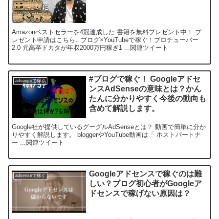
Amazonベストセラーを4冠達成した 書籍を無料プレゼント中！ プ
レゼント申請はこちら↓ ブログ×YouTubeで稼ぐ！ブロチューバー
2.0 元高卒ドカタが年収2000万円稼ぎ1 ...関連ツイート
#ブログで稼ぐ！ Googleアドセ
adsenseで稼ぐ
ンスAdSenseの意味とは？かん
たんに分かりやすく今後の動向も
含めて解説します。
Google社が提供しているグーグルAdSenseとは？ 動画で簡単に分か
りやすく解説します。 bloggerやYouTube動画は「 ホストパートナ
ー ...関連ツイート
Googleアドセンスで稼ぐのは難
adsenseで稼ぐ
しい？ブログ初心者がGoogleア
ドセンスで稼げない原因は？