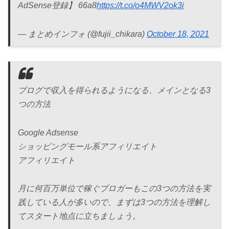
AdSense登録】 66a8
https://t.co/o4MWV2ok3i
— まとめインフォ (@fujii_chikara)
October 18, 2021
ブログで収入を得られるようになる、メインとなる3
つの方法
Google Adsense
ショッピングモール系アフィリエイト
アフィリエイト
月に何百万単位で稼ぐブロガーもこの3つの方法を実
践している人が多いので、まずは3つの方法を理解し
てスタート地点に立ちましょう。