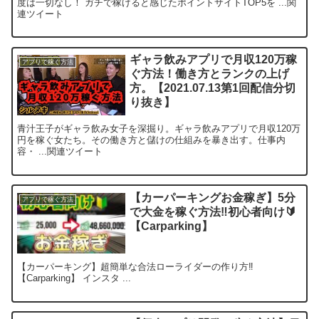
度は一切なし！ ガチで稼げると感じたポイントサイトTOP5を ...関
連ツイート
ギャラ飲みアプリで月収120万稼
アプリで稼ぐ方法
ぐ方法！働き方とランクの上げ
方。【2021.07.13第1回配信分切
り抜き】
青汁王子がギャラ飲み女子を深掘り。ギャラ飲みアプリで月収120万
円を稼ぐ女たち。その働き方と儲けの仕組みを暴き出す。仕事内
容・ ...関連ツイート
【カーパーキングお金稼ぎ】5分
アプリで稼ぐ方法
で大金を稼ぐ方法‼︎初心者向け🔰
【Carparking】
【カーパーキング】超簡単な合法ローライダーの作り方‼︎
【Carparking】 インスタ ...