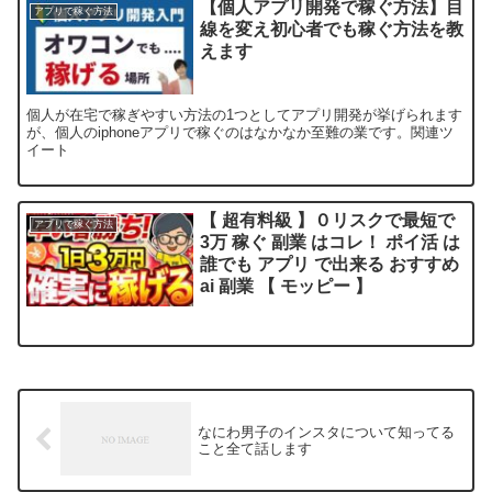
【個人アプリ開発で稼ぐ方法】目
アプリで稼ぐ方法
線を変え初心者でも稼ぐ方法を教
えます
個人が在宅で稼ぎやすい方法の1つとしてアプリ開発が挙げられます
が、個人のiphoneアプリで稼ぐのはなかなか至難の業です。関連ツ
イート
【 超有料級 】０リスクで最短で
アプリで稼ぐ方法
3万 稼ぐ 副業 はコレ！ ポイ活 は
誰でも アプリ で出来る おすすめ
ai 副業 【 モッピー 】
なにわ男子のインスタについて知ってる
こと全て話します