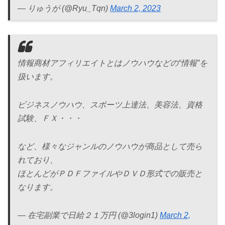
— りゅうが (@Ryu_Tqn)
March 2, 2023
情報商材アフィリエイトとはノウハウなどの“情報”を
扱います。
ビジネスノウハウ、スポーツ上達法、美容法、資格
試験、ＦＸ・・・
など、様々なジャンルのノウハウが商品として売ら
れており、
ほとんどがＰＤＦファイルやＤＶＤ形式での販売と
なります。
— 在宅副業で日給２１万円 (@3login1)
March 2,