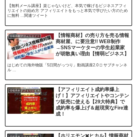
【無料メール講座】楽じゃないけど、本気で稼げるビジネスアフィ
リエイトの始め方 アフィリエイトをもっと本気で学びたい方のため
に無料 ...関連ツイート
【情報商材】の売り方を売る情報
情報商材アフィリエイト
商材屋、に要注意!! WEB制作
→SNSマーケターの学生起業家
が胡散臭い理由【情弱ビジネス】
はじめての海外物販「5日間がっつり」動画講座2.0 □ サブチャンネ
ル ...
【アフィリエイト成約率爆上
情報商材アフィリエイト
げ！】アフィリエイトやコンテン
ツ販売に使える【29大特典】で
成約率を爆上げ＆超現実なFire達
成！
【ホリエモン✖️ヒカル】情報商材
情報商材アフィリエイト