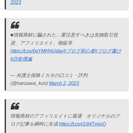
2023
■情報商材に騙された…要注意すべきは先物取引投
資、アフィリエイト、物販等
https://t.co/0qYMHNUdav
#ブログ初心者
#ブログ書け
#詐欺撲滅
— 弁護士保険ミカタの口コミ・評判
(@hanzawa_kun)
March 2, 2023
情報商材のアフィリエイトに最適 オリジナルのブ
ログ記事を瞬時に生成
https://t.co/j1i94TmioQ