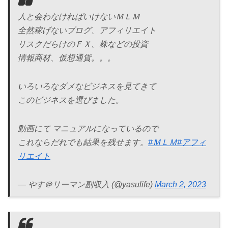
人と会わなければいけないＭＬＭ
全然稼げないブログ、アフィリエイト
リスクだらけのＦＸ、株などの投資
情報商材、仮想通貨。。。
いろいろなダメなビジネスを見てきて
このビジネスを選びました。
動画にて マニュアルになっているので
これならだれでも結果を残せます。
#ＭＬＭ
#アフィ
リエイト
— やす＠リーマン副収入 (@yasulife)
March 2, 2023