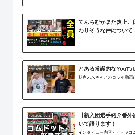
てんちむがまた炎上。保護
youtuberについて
わりそうな件について
とある常識的なYouT
youtuberについて
朝倉未来さんとのコラボ動画はこちら
【新入団選手紹介番外編
youtuberについて
いて語ります！
インタビュー内容＜＜＜ #コム