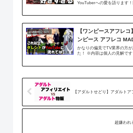
YouTuberへの愛を語りま
【ワンピースアフレコ】T
youtuberについて
ンピース アフレコ MAD
かなりの偏見でTV業界の方
た！ ※内容は個人の見解です
【アダルトせどり】アダルトア
超嫌われ