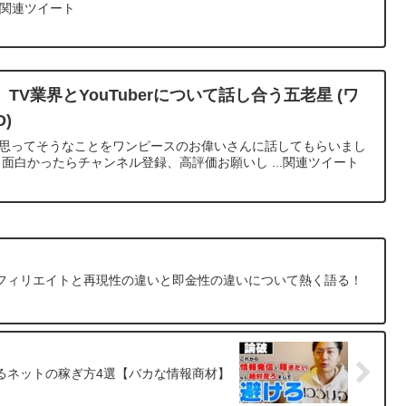
す！関連ツイート
V業界とYouTuberについて話し合う五老星 (ワ
)
が思ってそうなことをワンピースのお偉いさんに話してもらいまし
 面白かったらチャンネル登録、高評価お願いし ...関連ツイート
フィリエイトと再現性の違いと即金性の違いについて熱く語る！
るネットの稼ぎ方4選【バカな情報商材】