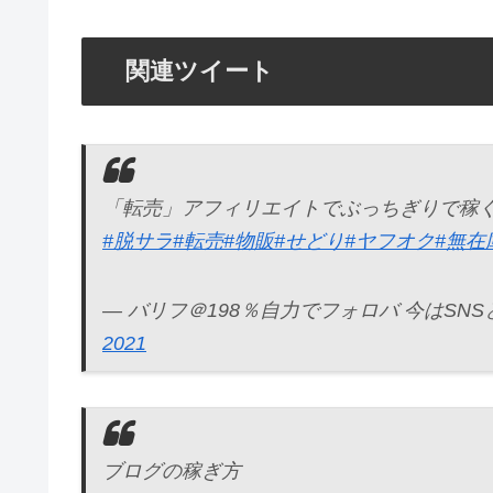
関連ツイート
「転売」アフィリエイトでぶっちぎりで稼
#脱サラ
#転売
#物販
#せどり
#ヤフオク
#無在
— バリフ＠198％自力でフォロバ 今はSNSと物販
2021
ブログの稼ぎ方