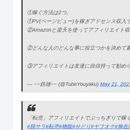
①稼ぐ方法は2つ。
①PV(ページビュー)を稼ぎアドセンス収入
②Amazonと楽天を使ってアフィリエイト
②どんな人のどんな事に役立つかを決めて
③アフィリエイトは友達に自信持って勧め
— −−鉄雄−− (@TubeYouyaku)
May 21, 202
「転売」アフィリエイトでぶっちぎりで稼
#脱サラ
#転売
#物販
#せどり
#ヤフオク
#無在