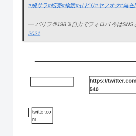
#脱サラ
#転売
#物販
#せどり
#ヤフオク
#無在
— バリフ＠198％自力でフォロバ 今はSNSと物販
2021
https://twitter.
540
twitter.co
m