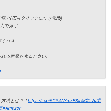
で稼ぐ(広告クリックにつき報酬)
収入で稼ぐ
書くべき。
られる商品を売ると良い。
1
ぐ方法とは？！
https://t.co/5CP4AYmkF3
#副業
#起業
庫
#Amazon