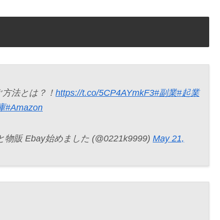
ぐ方法とは？！
https://t.co/5CP4AYmkF3
#副業
#起業
庫
#Amazon
 Ebay始めました (@0221k9999)
May 21,