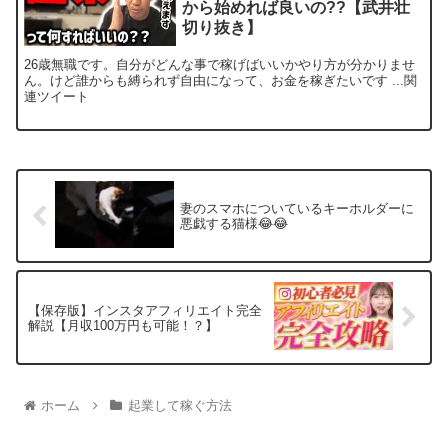
から始めれば良いの??【武井壮
切り抜き】
26歳無職です。自分がどんな事で稼げばいいかやり方が分かりませ
ん。けど誰からも縛られず自由になって、お金を稼ぎたいです ...関
連ツイート
妻のスマホについているキーホルダーに
悪戯する猫様😂😂
【保存版】インスタアフィリエイト完全
解説【月収100万円も可能！？】
ホーム
起業して稼ぐ方法