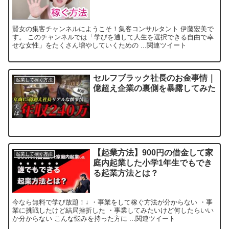
賢女の集客チャンネルにようこそ！集客コンサルタント 伊藤宏美で
す。 このチャンネルでは「学びを通して人生を選択できる自由で幸
せな女性」をたくさん増やしていくための ...関連ツイート
セルフブラック社長のお金事情｜
起業して稼ぐ方法
億超え企業の裏側を暴露してみた
【起業方法】900円の借金して家
起業して稼ぐ方法
庭内起業した小学1年生でもでき
る起業方法とは？
今なら無料で学び放題！↓ ・事業をして稼ぐ方法が分からない ・事
業に挑戦したけど結局挫折した ・事業してみたいけど何したらいい
か分からない こんな悩みを持った方に ...関連ツイート