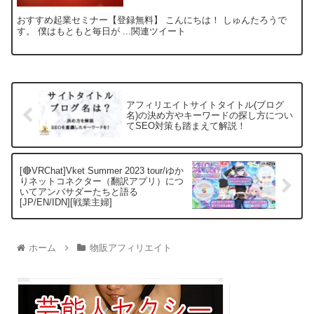
おすすめ起業セミナー【登録無料】 こんにちは！ しゅんたろうで
す。 僕はもともと毎日が ...関連ツイート
アフィリエイトサイトタイトル(ブログ
名)の決め方やキーワードの探し方につい
てSEO対策も踏まえて解説！
[🔴VRChat]Vket Summer 2023 tour/ゆか
りネットコネクター（翻訳アプリ）につ
いてアンバサダーたちと語る
[JP/EN/IDN][戦業主婦]
ホーム
物販アフィリエイト