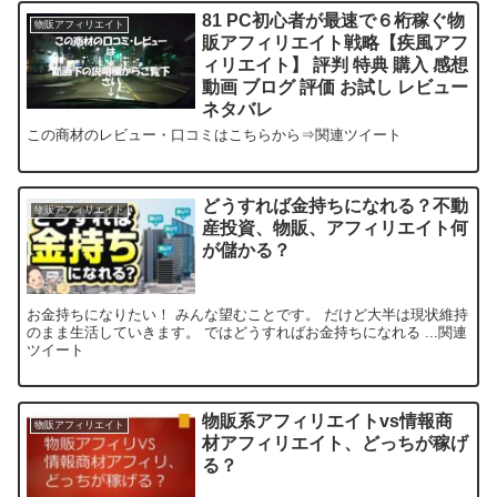
81 PC初心者が最速で６桁稼ぐ物
物販アフィリエイト
販アフィリエイト戦略【疾風アフ
ィリエイト】 評判 特典 購入 感想
動画 ブログ 評価 お試し レビュー
ネタバレ
この商材のレビュー・口コミはこちらから⇒関連ツイート
どうすれば金持ちになれる？不動
物販アフィリエイト
産投資、物販、アフィリエイト何
が儲かる？
お金持ちになりたい！ みんな望むことです。 だけど大半は現状維持
のまま生活していきます。 ではどうすればお金持ちになれる ...関連
ツイート
物販系アフィリエイトvs情報商
物販アフィリエイト
材アフィリエイト、どっちが稼げ
る？