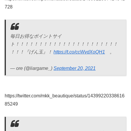
728
毎日お得なポイントサイ
ト！！！！！！！！！！！！！！！！！！！！！！
！！！『げん玉』！
https://t.co/ccWvdXoQH1
。
— ore (@liargame_)
September 20, 2021
https://twitter.com/mkk_beautique/status/14399220338616
85249