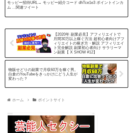
モッピー招待URL→ モッピー紹介コード dhTce1e3 ポイントインカ
ム ...関連ツイート
【2020年 副業必見】アフィリエイトで
月間30万以上稼ぐ方法 超初心者向けアフ
ィリエイトの稼ぎ方・解説 アフィリエイ
ト完全解説 副業初心者向け サラリーマ
ン副業【 X SHOW #12】
物販せどりの副業で月収60万を稼ぐ男。
白倉のYouTubeをきっかけにどう人生が
変わった？
ホーム
ポイントサイト