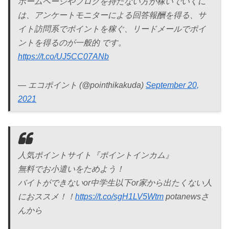
ホームページやブログを持たない方が稼いでいくに
は、アンケートモニターによる回答報酬を得る、サ
イト訪問系でポイントを稼ぐ、リードメールでポイ
ントを得るのが一般的 です。
https://t.co/UJ5CC07ANb
— エコポイント (@pointhikakuda)
September 20,
2021
人気ポイントサイト『ポイントインカム』
無料でお小遣いをためよう！
バイトができないor中学生以下or家から出たくない人
におススメ！！
https://t.co/sgH1LV5Wtm
potanewsさ
んから