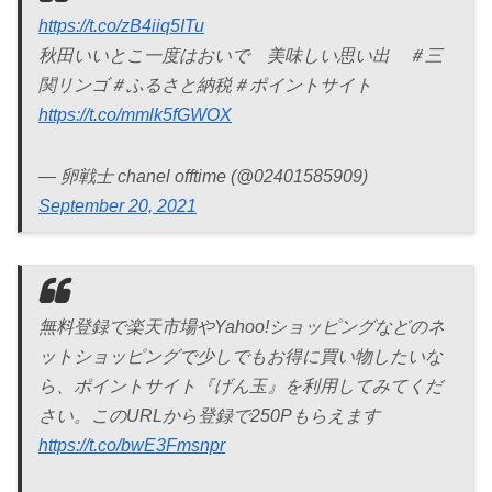
https://t.co/zB4iiq5ITu
秋田いいとこ一度はおいで 美味しい思い出 ＃三
関リンゴ＃ふるさと納税＃ポイントサイト
https://t.co/mmlk5fGWOX
— 卵戦士 chanel offtime (@02401585909)
September 20, 2021
無料登録で楽天市場やYahoo!ショッピングなどのネ
ットショッピングで少しでもお得に買い物したいな
ら、ポイントサイト『げん玉』を利用してみてくだ
さい。このURLから登録で250Pもらえます
https://t.co/bwE3Fmsnpr