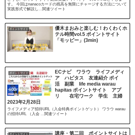
す。 今回はnanacoカードの残高を無限にチャージする方法について
実践形式で解説し...関連ツイート
優木まおみと楽しむ！わくわくホ
ポイントサイト
テル時間vol.5 ポイントサイト
「モッピー」(3min)
ECナビ ワラウ ライフメディ
ポイントサイト
ア ハピタス 友達紹介 ポイ
活 副業 life media warau
hapitas ポイントサイト アプ
リ 在宅ワーク 学生 主婦
2023年2月28日
ライフメディア招待URL（入会特典ポイントゲット） ワラウ warau
の招待URL （入会 ...関連ツイート
講座・第二回 ポイントサイトは
ポイントサイト