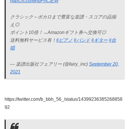
https://t.co/MrfqPnCiEW
クラシック～ボカロまで豊富な楽譜・スコアの品揃
え◎
ポイント10倍！→Amazonギフト券へ交換可◎
送料無料サービス有！
#ピアノ
#バンド
#ギター
#合
唱
— 楽譜出版社フェアリー (@fairy_inc)
September 20,
2021
https://twitter.com/b_bbh_56_/status/14399236385268858
92