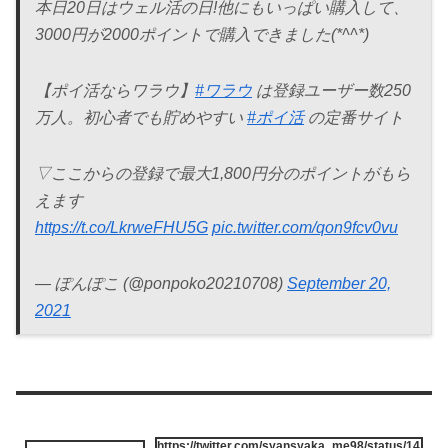
本日20日はウェル活の日!他にもいっぱい購入して、
3000円が2000ポイントで購入できました(*^^*)
【ポイ活ならワラウ】
#ワラウ
は登録ユーザー数250
万人。初心者でも貯めやすい
#ポイ活
の定番サイト
▽ここからの登録で最大1,800円分のポイントがもら
えます
https://t.co/LkrweFHU5G
pic.twitter.com/qon9fcv0vu
— ぽんぽこ (@ponpoko20210708)
September 20,
2021
https://twitter.com/syansyaka_me98/status/14