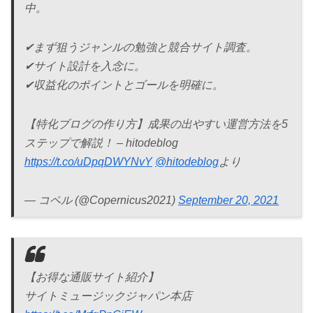
中。
✔︎まず狙うジャンルの勉強と競合サイト調査。
✔︎サイト設計を入念に。
✔︎収益化のポイントとゴールを明確に。
【特化ブログの作り方】成果の出やすい運営方法を5
ステップで解説！ – hitodeblog
https://t.co/uDpqDWYNvY
@hitodeblog
より
— コペル (@Copernicus2021)
September 20, 2021
【お得な通販サイト紹介】
サイトミュージックジャパン本店