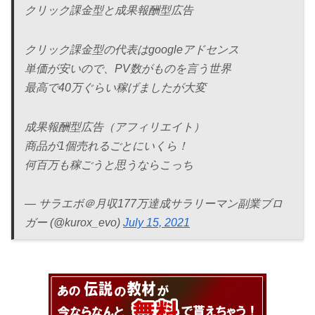
クリック課金型と成果報酬型広告
クリック課金型の代表はgoogleアドセンス
単価が安いので、PV数がものを言う世界
最高で40万ぐらい稼げましたが大変
成果報酬型広告（アフィリエイト）
商品が1個売れるごとにいくら！
何百万も稼ごうと思うならこっち
— サラエボ＠月収177万達成サラリーマン副業ブロ
ガー (@kurox_evo)
July 15, 2021