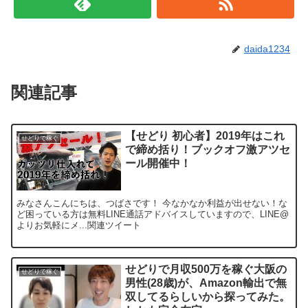
daida1234
関連記事
【せどり 初心者】2019年はこれ
せどりで稼ぐ
で締め括り！ブックオフ激アツセ
ール開催中！
みなさんこんにちは、つばさです！ 今なかなか利益が出せない！な
ど困っている方は無料LINE通話アドバイスしていますので、LINE@
よりお気軽にメ...関連ツイート
せどりで月収500万を稼ぐ大阪の
せどりで稼ぐ
男性(28歳)が、Amazon輸出で無
双してるらしいから探ってみた。