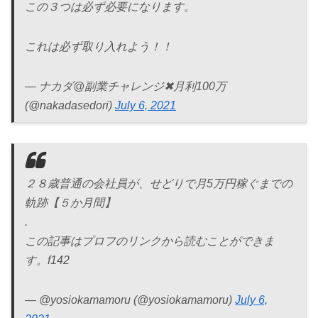
この３つは必ず必要になります。
これは必ず取り入れよう！！
— ナカダ@副業チャレンジ✖︎月利100万
(@nakadasedori)
July 6, 2021
２８歳普通の会社員が、せどりで月5万円稼ぐまでの
軌跡【５か月間】
.
この記事はプロフのリンクから読むことができま
す。f142
— @yosiokamamoru (@yosiokamamoru)
July 6,