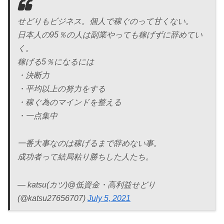
せどりもビジネス。個人で稼ぐのって甘くない。
日本人の95％の人は副業やっても稼げずに辞めてい
く。
稼げる5％になるには
・決断力
・平均以上の努力をする
・稼ぐ為のマインドを整える
・一点集中
一番大事なのは稼げるまで辞めない事。
成功者って結局粘り勝ちした人たち。
— katsu(カツ)@低資金・高利益せどり
(@katsu27656707)
July 5, 2021