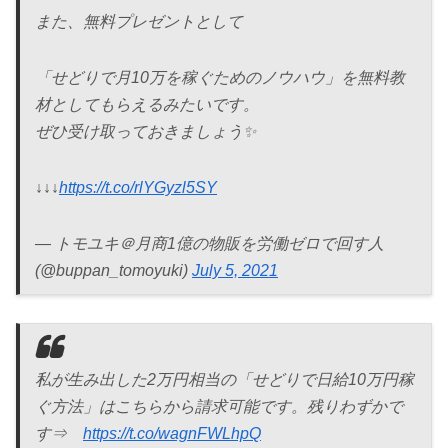
また、無料プレゼントとして
「せどりで月10万を稼ぐためのノウハウ」を無料教
材としてもらえるみたいです。
ぜひ受け取っておきましょう✨
↓↓↓
https://t.co/rlYGyzl5SY
— トモユキ＠月商1億の物販を労働ゼロで回す人
(@buppan_tomoyuki)
July 5, 2021
私が生み出した2万円相当の「せどりで日給10万円稼
ぐ方法」はこちらから請求可能です。残りわずかで
す⇒
https://t.co/wagnFWLhpQ