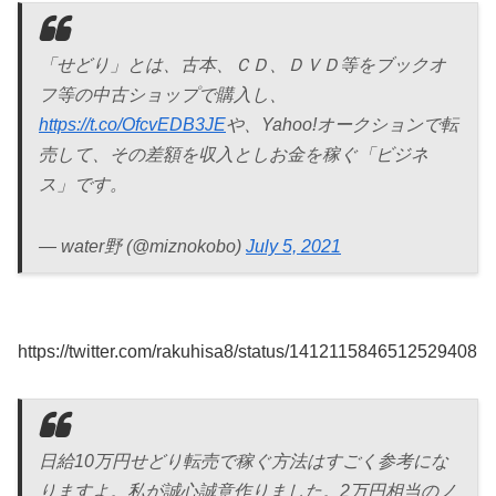
「せどり」とは、古本、ＣＤ、ＤＶＤ等をブックオ
フ等の中古ショップで購入し、
https://t.co/OfcvEDB3JE
や、Yahoo!オークションで転
売して、その差額を収入としお金を稼ぐ「ビジネ
ス」です。
— water野 (@miznokobo)
July 5, 2021
https://twitter.com/rakuhisa8/status/1412115846512529408
日給10万円せどり転売で稼ぐ方法はすごく参考にな
りますよ。私が誠心誠意作りました。2万円相当のノ