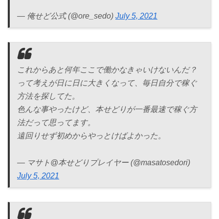
— 俺せど公式 (@ore_sedo)
July 5, 2021
これからあと何年ここで働かなきゃいけないんだ？
って考えが日に日に大きくなって、毎日自分で稼ぐ
方法を探してた。
色んな事やったけど、本せどりが一番最速で稼ぐ方
法だって思ってます。
遠回りせず初めからやっとけばよかった。
— マサト@本せどりプレイヤー (@masatosedori)
July 5, 2021