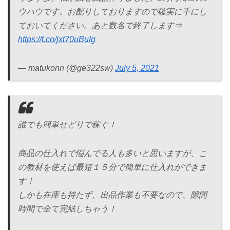
ウハウです。お配りしておりますので確実に手にし
ておいてください。あと数名で終了します⇒
https://t.co/jxt70uBuIg
— matukonn (@ge322sw)
July 5, 2021
誰でも簡単せどりで稼ぐ！
商品の仕入れで悩んでる人も多いと思いますが、こ
の教材を使えば最短１５分で簡単に仕入れができま
す！
しかも在庫も持たず、出品作業も不要なので、隙間
時間で全て完結しちゃう！