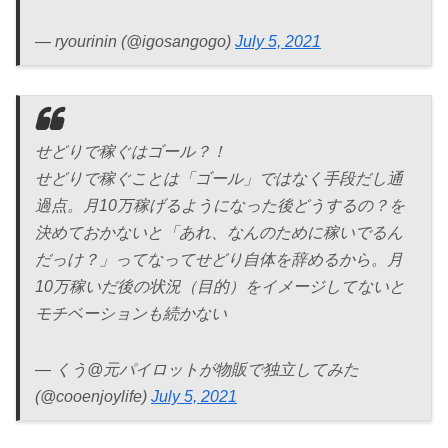
— ryourinin (@igosangogo)
July 5, 2021
せどりで稼ぐはゴール？！
せどりで稼ぐことは「ゴール」ではなく手段だし通
過点。月10万稼げるようになった後どうするの？を
決めておかないと「あれ、なんのために稼いでるん
だっけ？」ってなってせどり自体を辞めるから。月
10万稼いだ後の状況（目的）をイメージしてないと
モチベーションも続かない
— くう@元パイロットが物販で独立してみた
(@cooenjoylife)
July 5, 2021