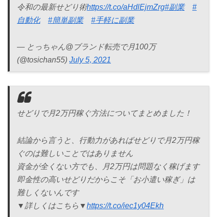
令和の最新せどり術
https://t.co/aHdlEjmZrg
#副業
#
自動化
#簡単副業
#手軽に副業
— とっちゃん@ブランド転売で月100万
(@tosichan55)
July 5, 2021
せどりで月2万円稼ぐ方法についてまとめました！
結論から言うと、行動力があればせどりで月2万円稼
ぐのは難しいことではありません
資金が全くない方でも、月2万円は問題なく稼げます
即金性の高いせどりだからこそ「お小遣い稼ぎ」は
難しくないんです
▼詳しくはこちら▼
https://t.co/iec1y04Ekh