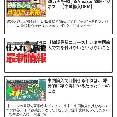
30万円を稼げるAmazon物販ビジ
ネス！【中国輸入OEM】
3000人以上が登録中！LINE登録で”物販ガイドブック”を無料プレゼ
ント！→ 物販初心者がリスク無しで月10 ...関連ツイート
【物販最新ニュース】いま中国輸
中国輸入ビジネスで稼ぐ方法
入で気を付けないといけないこと
中国輸入で目指せる年収は… 爆
中国輸入ビジネスで稼ぐ方法
発的に稼ぐ為にやるたった１つの
こと
【メルマガ登録で豪華特典プレゼント中】「中国輸入に挑む為の４
つの武器」 もう副業に失敗したくない人は是非受け取ってください
↓ ①中国輸入に ...関連ツイート