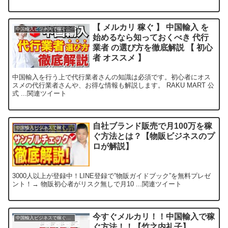
【 メルカリ 稼ぐ 】 中国輸入 を
中国輸入ビジネスで稼ぐ方法
始めるなら知っておくべき 代行
業者 の選び方を徹底解説 【 初心
者 オススメ 】
中国輸入を行う上で代行業者さんの知識は必須です。初心者にオス
スメの代行業者さんや、お得な情報も解説します。 RAKU MART 公
式 ...関連ツイート
自社ブランド販売で月100万を稼
中国輸入ビジネスで稼ぐ方法
ぐ方法とは？【物販ビジネスのプ
ロが解説】
3000人以上が登録中！LINE登録で”物販ガイドブック”を無料プレゼ
ント！→ 物販初心者がリスク無しで月10 ...関連ツイート
今すぐメルカリ！！中国輸入で稼
中国輸入ビジネスで稼ぐ方法
ぐ方法！！【竹之内礼子】