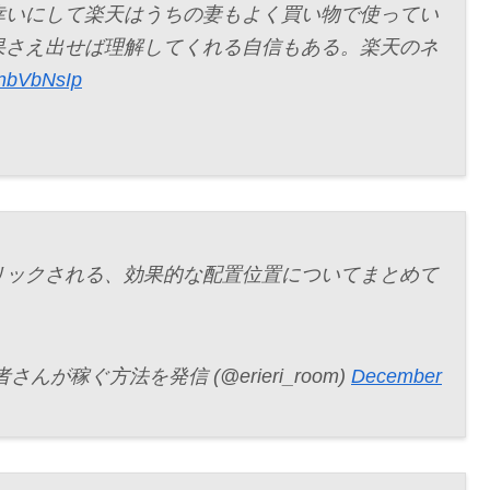
幸いにして楽天はうちの妻もよく買い物で使ってい
果さえ出せば理解してくれる自信もある。楽天のネ
mxnbVbNsIp
リックされる、効果的な配置位置についてまとめて
稼ぐ方法を発信 (@erieri_room)
December