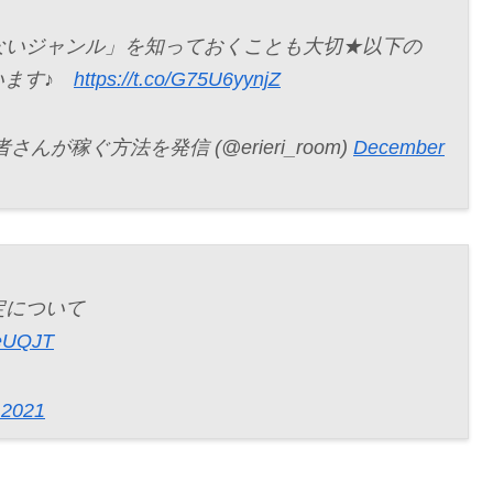
ないジャンル」を知っておくことも大切★以下の
います♪
https://t.co/G75U6yynjZ
稼ぐ方法を発信 (@erieri_room)
December
定について
2eUQJT
 2021