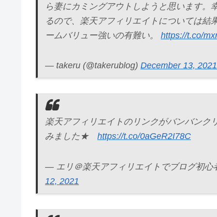
ら妻にカミングアウトしようと思います。
るので、楽天アフィリエイトについては結
ームバリュー強いの有難い。
https://t.co/
— takeru (@takerublog)
December 13, 2021
楽天アフィリエイトのリンクがバンバンク
みました★
https://t.co/0aGeR2I78C
— エリ＠楽天アフィリエイトでブログ初心者さんが
12, 2021