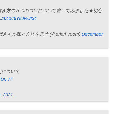
書き方の５つのコツについて書いてみました★初心
s://t.co/niYkuRUf3c
稼ぐ方法を発信 (@erieri_room)
December
定について
2eUQJT
, 2021