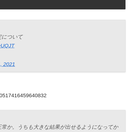
定について
2eUQJT
, 2021
1470517416459640832
正常か。うちも大きな結果が出せるようになってか