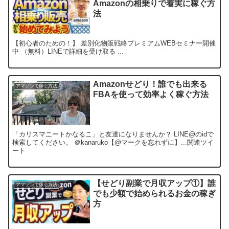
Amazonの相乗りで着実に稼ぐ方
法
【初心者のための！】 差別化物販戦略プレミアムWEBセミナー開催
中 （無料）LINEで詳細を受け取る ...
Amazonせどり！誰でも出来る
アマゾンで稼ぐ方法
FBAを使って効率よく稼ぐ方法
「カリスマニートかなるこ」と友達になりませんか？ LINE@のidで
検索してください。 ＠kanaruko【@マークを忘れずに】...関連ツイ
ート
【せどり副業で月収アップ①】誰
アマゾンで稼ぐ方法
でも少額で始められるお金の稼ぎ
方