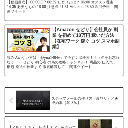
【動画目次】 00:00 OP 00:39 せどりとは？ 06:00 オススメ理由
14:35 必要なもの 18:08 注意点 21:51 Amazon 26:50 次回予告 ...関
連ツイート
【Amazon せどり】会社員が 副
アマゾンで稼ぐ方法
業 を初めて10万円 稼いだ方法
【在宅ワーク 稼ぐ コツ スマホ副
業】
読み込めない方は「@yua1484v」で今すぐID検索！！（＠をお忘れ
なく！） せどり 初心者 の為の攻略チャンネル！ 商品の 仕入れ 、
梱包 発送の神業まで 徹底解説して ...関連ツイート
ステップメールの作り方（裏ワザ）／★
成約率【40.3％】
【メルカリ カメラ転売】カメラ転売って