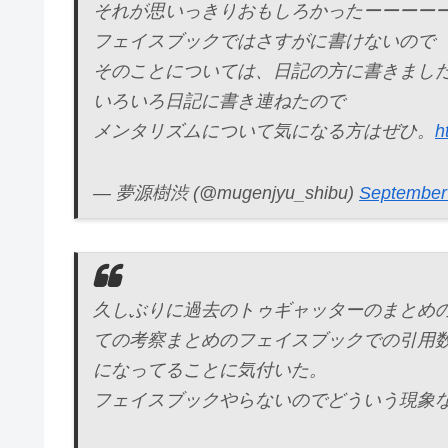
それが思いっきりおもしろかったーーーー
フェイスブックではさすがに書けないので
そのことについては、日記の方に書きまし
いろいろ日記に書き連ねたので
メンタリズムについて気になる方はぜひ。
h
— 夢源樹渋 (@mugenjyu_shibu)
September
久しぶりに過去のトゥギャッターのまとめ
ての考察まとめのフェイスブックでの引用
になってることに気付いた。
フェイスブックやらないのでどういう現象