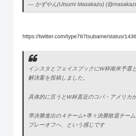
— かずやん(Utsumi Masakazu) (@masakaz
https://twitter.com/type787tsubame/status/1
インスタとフェイスブックにW杯南米予選
解決案を投稿しました。
具体的に言うとW杯直近のコパ・アメリカ
準決勝進出の４チーム+準々決勝敗退チー
プレーオフへ、という感じです