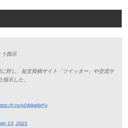
よう指示
党員に対し、短文投稿サイト「ツイッター」や交流サ
う指示した。
ttps://t.co/yD89ql6rFv
er 13, 2021