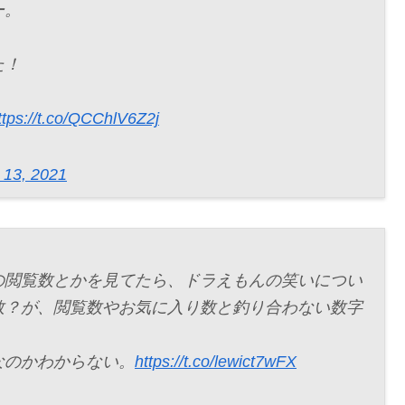
ー。
た！
ttps://t.co/QCChlV6Z2j
 13, 2021
の閲覧数とかを見てたら、ドラえもんの笑いについ
数？が、閲覧数やお気に入り数と釣り合わない数字
なのかわからない。
https://t.co/lewict7wFX