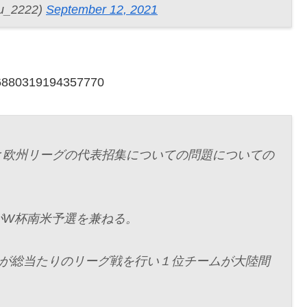
u_2222)
September 12, 2021
436880319194357770
と欧州リーグの代表招集についての問題についての
がW杯南米予選を兼ねる。
ムが総当たりのリーグ戦を行い１位チームが大陸間