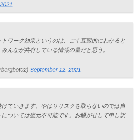
 2021
ットワーク効果というのは、ごく直観的にわかると
、みんなが共有している情報の量だと思う。
rgbot02)
September 12, 2021
続けていきます。やはりリスクを取らないのでは自
トについては復元不可能です。お騒がせして申し訳