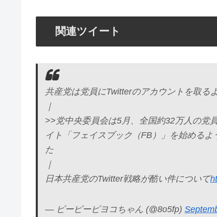
関連ツイート
共産党は党員にTwitterのアカウントを取る
｜
>>党中央委員会は5月、全国約32万人の
イト「フェイスブック（FB）」を始めるよ
た
｜
日本共産党のTwitter戦略が酷い件について
h
— ピーピーピヨコちゃん (@8o5fp)
Septemb