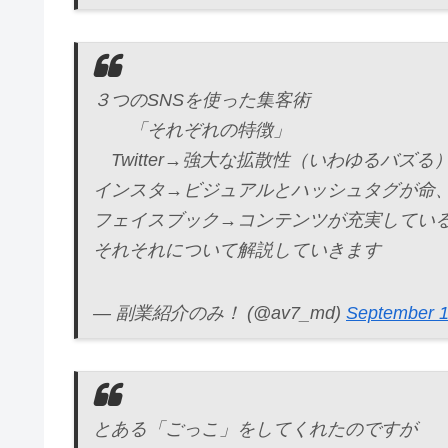
３つのSNSを使った集客術
「それぞれの特徴」
Twitter→強大な拡散性（いわゆるバズる
インスタ→ビジュアルとハッシュタグが命
フェイスブック→コンテンツが充実してい
それそれについて解説していきます
— 副業紹介のみ！ (@av7_md)
September 1
とある「ごっこ」をしてくれたのですが