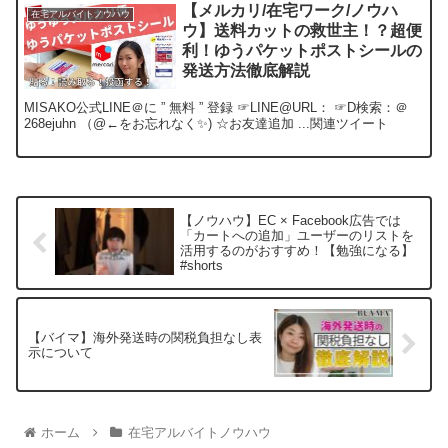
【メルカリ/在宅ワーク/ノウハ
在宅アルバイトノウハウ
ウ】送料カットの救世主！？超便
利！ゆうパケットポストシールの
発送方法徹底解説
MISAKO公式LINE＠に ” 無料 ” 登録 ☞LINE@URL： ☞D検索：＠
268ejuhn （@←をお忘れなく✨) ☆お友達追加 ...関連ツイート
【ノウハウ】EC × Facebook広告では
「カートへの追加」ユーザーのリストを
活用するのがおすすめ！【勉強になる】
#shorts
【バイマ】海外発送時の関税負担なし表
示について
ホーム
在宅アルバイトノウハウ