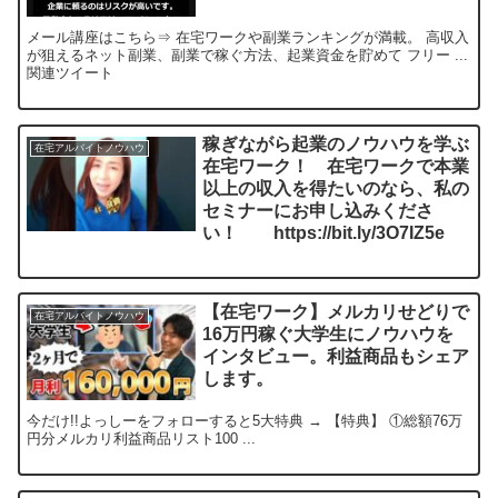
メール講座はこちら⇒ 在宅ワークや副業ランキングが満載。 高収入
が狙えるネット副業、副業で稼ぐ方法、起業資金を貯めて フリー ...
関連ツイート
稼ぎながら起業のノウハウを学ぶ
在宅アルバイトノウハウ
在宅ワーク！ 在宅ワークで本業
以上の収入を得たいのなら、私の
セミナーにお申し込みくださ
い！ https://bit.ly/3O7IZ5e
【在宅ワーク】メルカリせどりで
在宅アルバイトノウハウ
16万円稼ぐ大学生にノウハウを
インタビュー。利益商品もシェア
します。
今だけ!!よっしーをフォローすると5大特典 → 【特典】 ①総額76万
円分メルカリ利益商品リスト100 ...