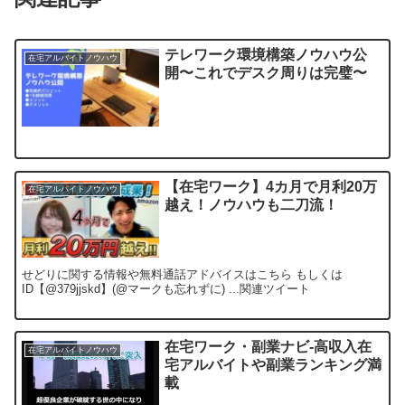
テレワーク環境構築ノウハウ公
在宅アルバイトノウハウ
開〜これでデスク周りは完璧〜
【在宅ワーク】4カ月で月利20万
在宅アルバイトノウハウ
越え！ノウハウも二刀流！
せどりに関する情報や無料通話アドバイスはこちら もしくは
ID【@379jjskd】(@マークも忘れずに) ...関連ツイート
在宅ワーク・副業ナビ-高収入在
在宅アルバイトノウハウ
宅アルバイトや副業ランキング満
載