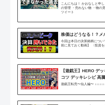
こんにちは！ かおなしと申し
の管理 ・売れない物 ・物の見え方
ツイート
株価はどうなる！？メ
メルカリについて
今回は本日の決算銘柄について
前に見ておく動画】 〈投資を始
【遊戯王】HERO デ
メルカリについて
コツ デッキレシピ 高
遊戯王転売〜仙人編〜 ↓↓↓↓↓↓↓↓