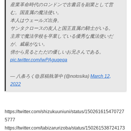
産業革命時代のロンドンで古書店を副業として営
む。国直属の魔法使い。
本人はウェールズ出身。
サンタクロースの友人と国王直属の騎士がいる。
主席で魔法学校を卒業している優秀な魔法使いだ
が、威厳がない。
傍から見るとただの優しいお兄さんである。
pic.twitter.com/iwPAguqeqa
— 八条ろく@原稿執筆中 (@notosika)
March 12,
2022
https://twitter.com/shizukuuniuni/status/150261615470727
5777
https://twitter.com/tabizarurizoba/status/150261538724173