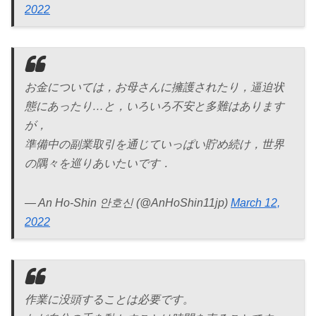
2022
お金については，お母さんに擁護されたり，逼迫状
態にあったり…と，いろいろ不安と多難はあります
が，
準備中の副業取引を通じていっぱい貯め続け，世界
の隅々を巡りあいたいです．
— An Ho-Shin 안호신 (@AnHoShin11jp)
March 12,
2022
作業に没頭することは必要です。