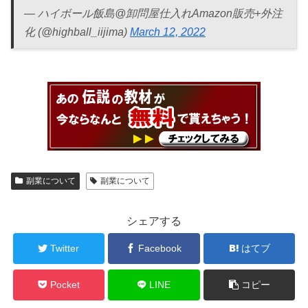
— ハイボール飯島@卸問屋仕入れAmazon販売+外注
化 (@highball_iijima)
March 12, 2022
副業について
副業について
シェアする
Twitter
Facebook
はてブ
Pocket
LINE
コピー