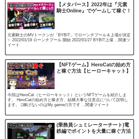
【メタバース】2022年は『元素
ゲームで稼ぐ方法
騎士Online』でゲームして稼ぐ！
元素騎士のMVトークンが「BYBIT」でローンチプール＆上場が決定
✨ 2022/01/19 ローンチプール 開始 2022/01/27 BYBIT上場 ...関連ツ
イート
【NFTゲーム】HeroCatの始め方
ゲームで稼ぐ方法
と稼ぐ方法【ヒーローキャット】
今回はHeroCat（ヒーローキャット）というNFTゲームを紹介しま
す。 HeroCatの始め方と稼ぎ方、結構大事な注意点について説明し
ます。 □稼げないのはMy gameの方です ...関連ツイート
(乗務員シュミレーターチート)電
ゲームで稼ぐ方法
鉄編でポイントを大量に稼ぐ方法