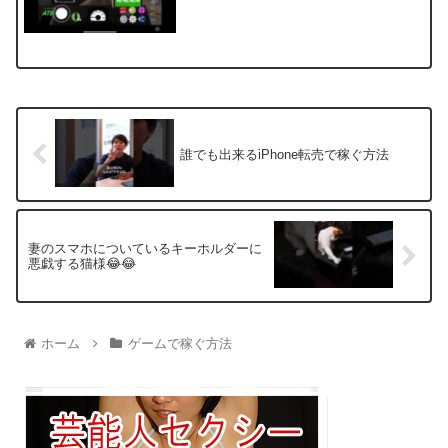
誰でも出来るiPhone転売で稼ぐ方法
妻のスマホについているキーホルダーに
悪戯する猫様😂😂
ホーム
ゲームで稼ぐ方法