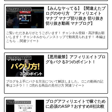
【みんなヤってる】【間違えたブ
ブログアフィリエイト
ログのやり方 アフィリエイト
マナブ マナブ切り抜き 切り抜き
切り抜き動画 マナブログ】
ご覧いただきありがとうございます！ チャンネル登録・高評価お願
いします！ チャンネルからノンストップで動画見られます！ 本編は
こちら ...関連ツイート
【悪用厳禁】アフィリエイトブロ
ブログアフィリエイト
グをパクる3つのポイント！
ブログを上手にパクる方法について解説しました。 □この動画の記
事はコチラ！！ □売れる商品の見付け方 関連ツイート
ブログアフィリエイトで稼ぐため
ブログアフィリエイト
に必須のASP？おすすめ8社比較