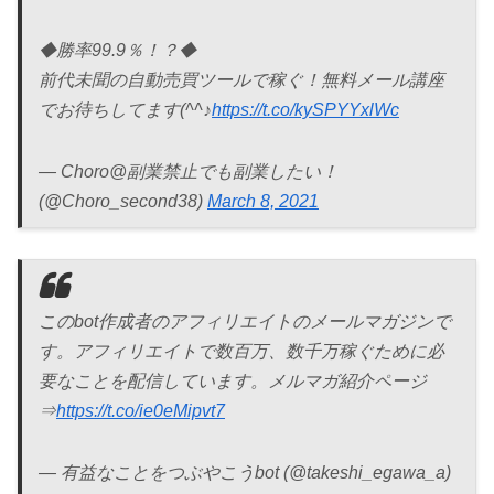
◆勝率99.9％！？◆
前代未聞の自動売買ツールで稼ぐ！無料メール講座
でお待ちしてます(^^♪
https://t.co/kySPYYxlWc
— Choro@副業禁止でも副業したい！
(@Choro_second38)
March 8, 2021
このbot作成者のアフィリエイトのメールマガジンで
す。アフィリエイトで数百万、数千万稼ぐために必
要なことを配信しています。メルマガ紹介ページ
⇒
https://t.co/ie0eMipvt7
— 有益なことをつぶやこうbot (@takeshi_egawa_a)