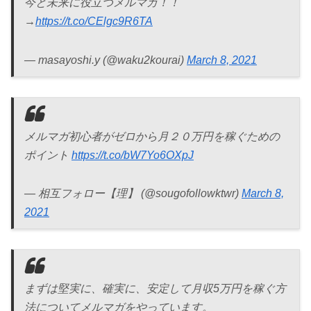
今と未来に役立つメルマガ！！
→
https://t.co/CElgc9R6TA
— masayoshi.y (@waku2kourai)
March 8, 2021
メルマガ初心者がゼロから月２０万円を稼ぐための
ポイント
https://t.co/bW7Yo6OXpJ
— 相互フォロー【理】 (@sougofollowktwr)
March 8,
2021
まずは堅実に、確実に、安定して月収5万円を稼ぐ方
法についてメルマガをやっています。