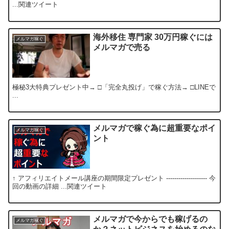
...関連ツイート
海外移住 専門家 30万円稼ぐには
メルマガ稼ぐ
メルマガで売る
極秘3大特典プレゼント中→ □「完全丸投げ」で稼ぐ方法→ □LINEで
...
メルマガで稼ぐ為に超重要なポイ
メルマガ稼ぐ
ント
↑ アフィリエイトメール講座の期間限定プレゼント -------------------- 今
回の動画の詳細 ...関連ツイート
メルマガで今からでも稼げるの
メルマガ稼ぐ