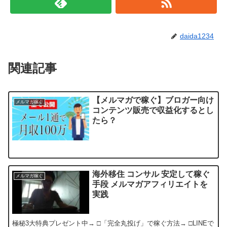
daida1234
関連記事
【メルマガで稼ぐ】ブロガー向け
メルマガ稼ぐ
コンテンツ販売で収益化するとし
たら？
海外移住 コンサル 安定して稼ぐ
メルマガ稼ぐ
手段 メルマガアフィリエイトを
実践
極秘3大特典プレゼント中→ □「完全丸投げ」で稼ぐ方法→ □LINEで