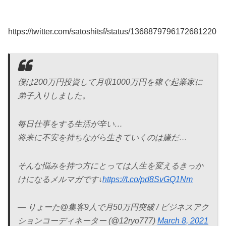
https://twitter.com/satoshitsf/status/1368879796172681220
僕は200万円投資して月収1000万円を稼ぐ起業家に
弟子入りしました。
毎日仕事をする生活が辛い…
将来に不安を持ちながら生きていくのは嫌だ…
そんな悩みを持つ方にとっては人生を変えるきっか
けになるメルマガです↓
https://t.co/pd8SvGQ1Nm
— りょーた@集客9人で月50万円突破 / ビジネスアク
ションコーディネーター (@12ryo777)
March 8, 2021