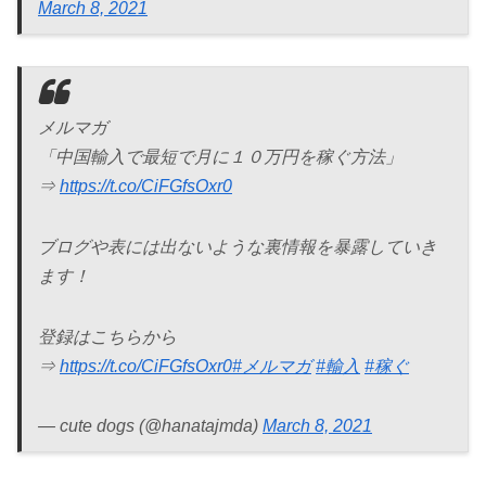
March 8, 2021
メルマガ
「中国輸入で最短で月に１０万円を稼ぐ方法」
⇒
https://t.co/CiFGfsOxr0
ブログや表には出ないような裏情報を暴露していき
ます！
登録はこちらから
⇒
https://t.co/CiFGfsOxr0
#メルマガ
#輸入
#稼ぐ
— cute dogs (@hanatajmda)
March 8, 2021