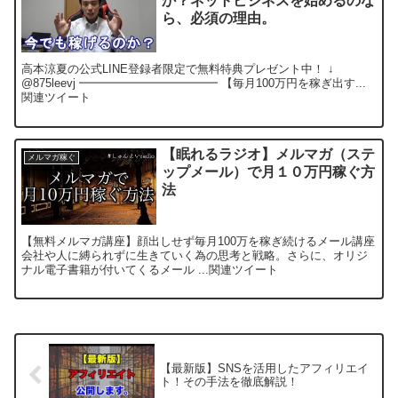
か？ネットビジネスを始めるのな
ら、必須の理由。
高本涼夏の公式LINE登録者限定で無料特典プレゼント中！ ↓
@875leevj ━━━━━━━━━━━━ 【毎月100万円を稼ぎ出す...
関連ツイート
【眠れるラジオ】メルマガ（ステ
メルマガ稼ぐ
ップメール）で月１０万円稼ぐ方
法
【無料メルマガ講座】顔出しせず毎月100万を稼ぎ続けるメール講座
会社や人に縛られずに生きていく為の思考と戦略。さらに、オリジ
ナル電子書籍が付いてくるメール ...関連ツイート
【最新版】SNSを活用したアフィリエイ
ト！その手法を徹底解説！