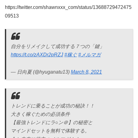
https://twitter.com/shawnxxx_com/status/13688729472475
09513
自分をリメイクして成功する７つの「鍵」
https://t.co/zAXDr2pRZJ
#稼ぐ
#メルマガ
— 日向夏 (@hyuganatu13)
March 8, 2021
トレンドに乗ることが成功の秘訣！！
大きく稼ぐための必須条件
【最強トレンドにラ○ン＠】の秘密と
マインドセットを無料で体験する。