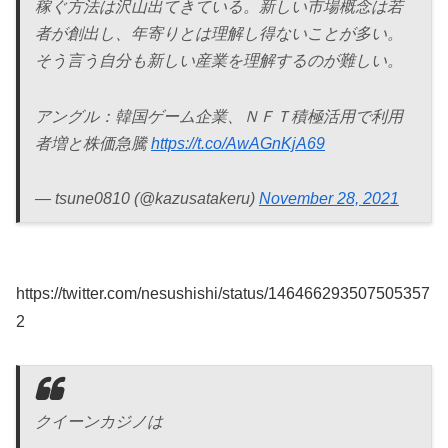
稼ぐ方法は沢山出てきている。新しい市場概念は若
者が創出し、年寄りとは理解し得ないことが多い。
そう言う自分も新しい産業を理解するのが難しい。
アングル：韓国ゲーム企業、ＮＦＴ積極活用で利用
者増と株価急騰
https://t.co/AwAGnKjA69
— tsune0810 (@kazusatakeru)
November 28, 2021
https://twitter.com/nesushishi/status/146466293507505357
2
クイーンカジノは