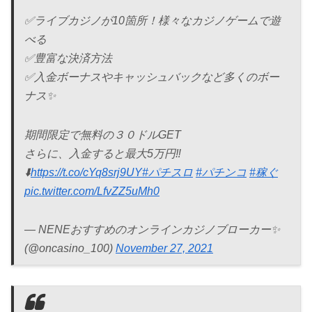
✅ライブカジノが10箇所！様々なカジノゲームで遊
べる
✅豊富な決済方法
✅入金ボーナスやキャッシュバックなど多くのボー
ナス✨
期間限定で無料の３０ドルGET
さらに、入金すると最大5万円‼
⬇️
https://t.co/cYq8srj9UY
#パチスロ
#パチンコ
#稼ぐ
pic.twitter.com/LfvZZ5uMh0
— NENEおすすめのオンラインカジノブローカー✨
(@oncasino_100)
November 27, 2021