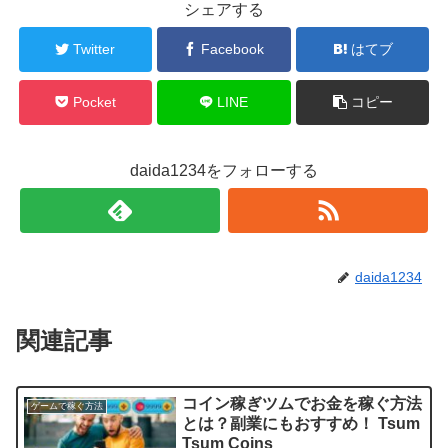
シェアする
Twitter
Facebook
はてブ
Pocket
LINE
コピー
daida1234をフォローする
daida1234
関連記事
コイン稼ぎツムでお金を稼ぐ方法
ゲームで稼ぐ方法
とは？副業にもおすすめ！ Tsum
Tsum Coins