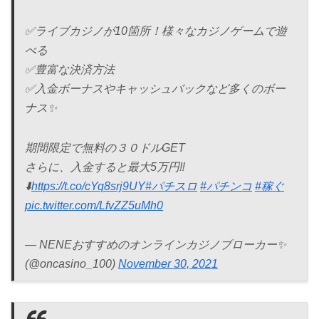
✅ライブカジノが10箇所！様々なカジノゲームで遊
べる
✅豊富な決済方法
✅入金ボーナスやキャッシュバックなど多くのボー
ナス✨
期間限定で無料の３０ドルGET
さらに、入金すると最大5万円‼
⬇️
https://t.co/cYq8srj9UY
#パチスロ
#パチンコ
#稼ぐ
pic.twitter.com/LfvZZ5uMh0
— NENEおすすめのオンラインカジノブローカー✨
(@oncasino_100)
November 30, 2021