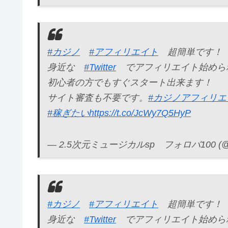
#カジノ
#アフィリエイト
超簡単です！
身近な
#Twitter
でアフィリエイト始めら
初心者の方でもすぐスタート出来ます！
サイト審査も不要です。
#カジノアフィリエ
#稼ぎたい
https://t.co/JcWy7Q5HyP
— 2.5次元ミュージカルsp フォロバ100 (@DT
#カジノ
#アフィリエイト
超簡単です！
身近な
#Twitter
でアフィリエイト始めら