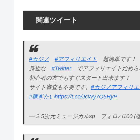
関連ツイート
#カジノ
#アフィリエイト
超簡単です！
身近な
#Twitter
でアフィリエイト始めら
初心者の方でもすぐスタート出来ます！
サイト審査も不要です。
#カジノアフィリエ
#稼ぎたい
https://t.co/JcWy7Q5HyP
— 2.5次元ミュージカルsp フォロバ100 (@DT