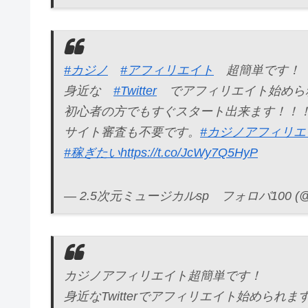
#カジノ
#アフィリエイト
超簡単です！
身近な
#Twitter
でアフィリエイト始めら
初心者の方でもすぐスタート出来ます！！
サイト審査も不要です。
#カジノアフィリエ
#稼ぎたい
https://t.co/JcWy7Q5HyP
— 2.5次元ミュージカルsp フォロバ100 (@DT
カジノアフィリエイト超簡単です！
身近なTwitterでアフィリエイト始められま