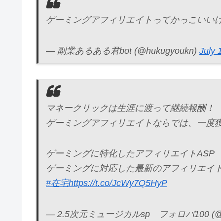
ゲーミングアフィリエイトってかっこいい
— 副業あるある君bot (@hukugyoukn)
July 
マネークリックは生涯に渡って継続報酬！
ゲーミングアフィリエイトならでは、一度
ゲーミングに特化したアフィリエイトASP
ゲーミングに対応した最新のアフィリエイ
#在宅
https://t.co/JcWy7Q5HyP
— 2.5次元ミュージカルsp フォロバ100 (@DT