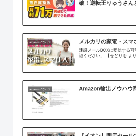
破！逆転王りゅうさん
メルカリの家電・スマ
amazonノウハウ
迷惑メールBOXに受信する可
認ください。 【せどりを よ
Amazon輸出ノウハ
amazonノウハウ
【イオン】閉店セール