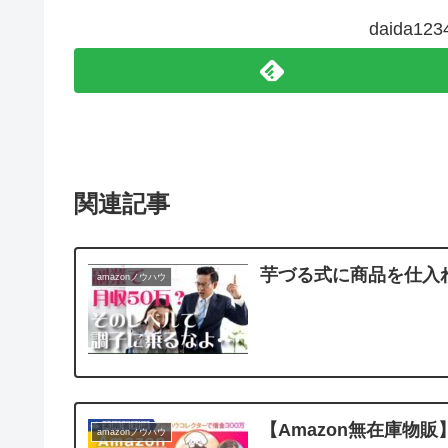
daida1
関連記事
芋づる式に商品を仕入
amazonノウハウ
【Amazon無在庫物
amazonノウハウ