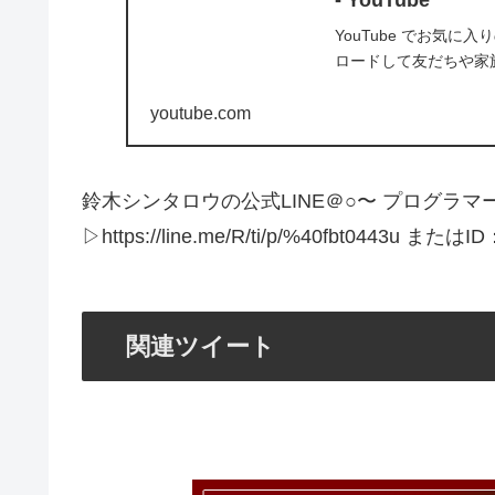
YouTube でお気
ロードして友だちや家
youtube.com
鈴木シンタロウの公式LINE＠○〜 プログラ
▷https://line.me/R/ti/p/%40fbt0443u ま
関連ツイート