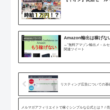
amazonノウハウ
Amazon輸出は稼げな
amazonノウハウ
←”無料アマゾン輸出メ－ルセ
関連ツイート
リスティング広告についての基
メルマガアフィリエイトで稼ぐシンプルな公式とは？ / 