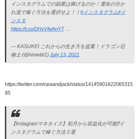
インスタグラムでの副業は稼げるのか！運命の分か
れ道で稼ぐ方法を選択せよ！！
#インスタグラム
#イ
ンスタ
https://t.co/DHyVfwfmY7
…
— KASUKEI これからの生き方を提案！ドラゴン召
喚士 (@himetiti1)
July 13, 2021
https://twitter.com/raraandjack/status/14145901622065315
85
【Instagramマネタイズ】初月から収益化が可能⁉イ
ンスタグラムで稼ぐ方法５選