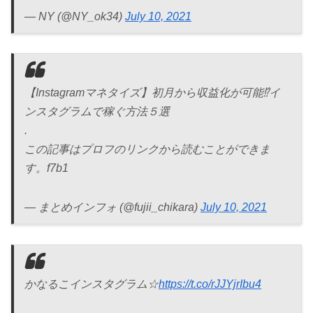
— NY (@NY_ok34)
July 10, 2021
【Instagramマネタイズ】初月から収益化が可能⁉イ
ンスタグラムで稼ぐ方法５選
.
この記事はプロフのリンクから読むことができま
す。f7b1
— まとめインフォ (@fujii_chikara)
July 10, 2021
かなるこインスタグラム☆
https://t.co/rJJYjrIbu4