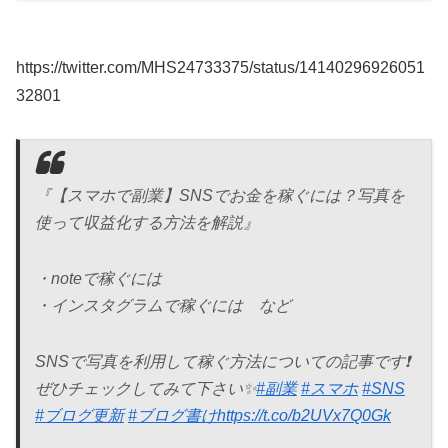
https://twitter.com/MHS24733375/status/14140296926051
32801
『【スマホで副業】SNSでお金を稼ぐには？写真を
使って収益化する方法を解説』
・noteで稼ぐには
・インスタグラムで稼ぐには など
SNSで写真を利用して稼ぐ方法についての記事です❗️
ぜひチェックしてみて下さい✨
#副業
#スマホ
#SNS
#ブログ更新
#ブログ書け
https://t.co/b2UVx7Q0Gk