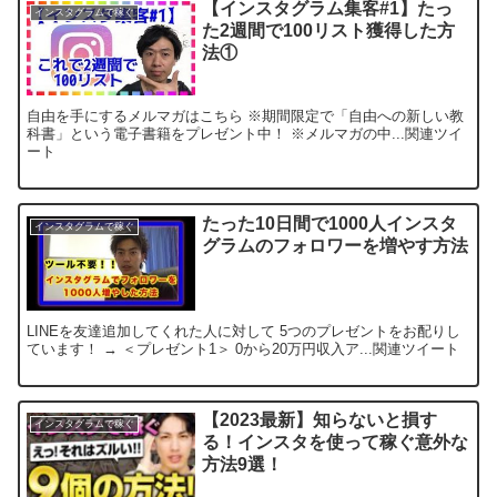
【インスタグラム集客#1】たっ
インスタグラムで稼ぐ
た2週間で100リスト獲得した方
法①
自由を手にするメルマガはこちら ※期間限定で「自由への新しい教
科書」という電子書籍をプレゼント中！ ※メルマガの中...関連ツイ
ート
たった10日間で1000人インスタ
インスタグラムで稼ぐ
グラムのフォロワーを増やす方法
LINEを友達追加してくれた人に対して 5つのプレゼントをお配りし
ています！ → ＜プレゼント1＞ 0から20万円収入ア...関連ツイート
【2023最新】知らないと損す
インスタグラムで稼ぐ
る！インスタを使って稼ぐ意外な
方法9選！