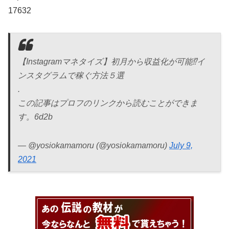
17632
【Instagramマネタイズ】初月から収益化が可能⁉イ
ンスタグラムで稼ぐ方法５選
.
この記事はプロフのリンクから読むことができま
す。6d2b
— @yosiokamamoru (@yosiokamamoru)
July 9,
2021