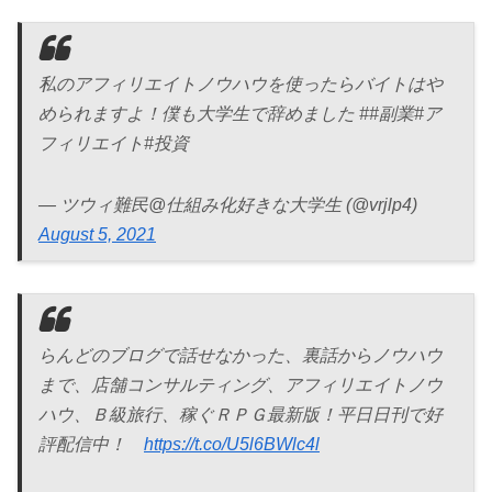
私のアフィリエイトノウハウを使ったらバイトはや
められますよ！僕も大学生で辞めました ##副業#ア
フィリエイト#投資
— ツウィ難民@仕組み化好きな大学生 (@vrjlp4)
August 5, 2021
らんどのブログで話せなかった、裏話からノウハウ
まで、店舗コンサルティング、アフィリエイトノウ
ハウ、Ｂ級旅行、稼ぐＲＰＧ最新版！平日日刊で好
評配信中！
https://t.co/U5l6BWlc4l