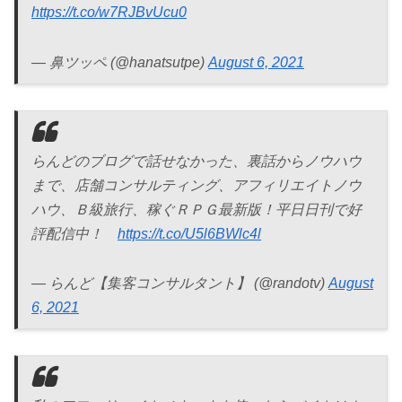
https://t.co/w7RJBvUcu0
— 鼻ツッペ (@hanatsutpe)
August 6, 2021
らんどのブログで話せなかった、裏話からノウハウ
まで、店舗コンサルティング、アフィリエイトノウ
ハウ、Ｂ級旅行、稼ぐＲＰＧ最新版！平日日刊で好
評配信中！
https://t.co/U5l6BWlc4l
— らんど【集客コンサルタント】 (@randotv)
August
6, 2021