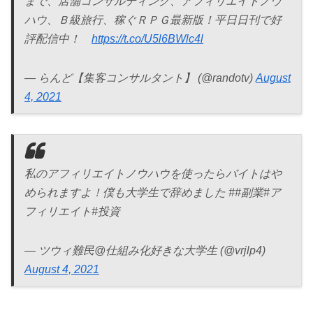
まで、店舗コンサルティング、アフィリエイトノウ
ハウ、Ｂ級旅行、稼ぐＲＰＧ最新版！平日日刊で好
評配信中！
https://t.co/U5l6BWlc4l
— らんど【集客コンサルタント】 (@randotv)
August
4, 2021
私のアフィリエイトノウハウを使ったらバイトはや
められますよ！僕も大学生で辞めました ##副業#ア
フィリエイト#投資
— ツウィ難民@仕組み化好きな大学生 (@vrjlp4)
August 4, 2021