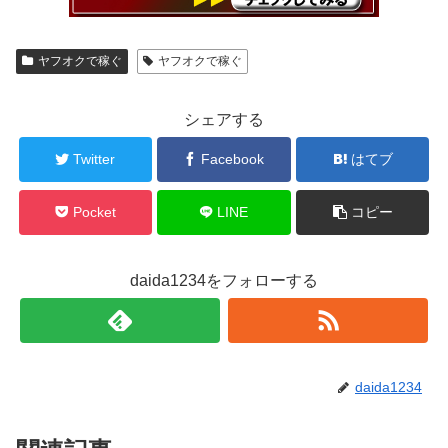
ヤフオクで稼ぐ
ヤフオクで稼ぐ
シェアする
Twitter
Facebook
はてブ
Pocket
LINE
コピー
daida1234をフォローする
daida1234