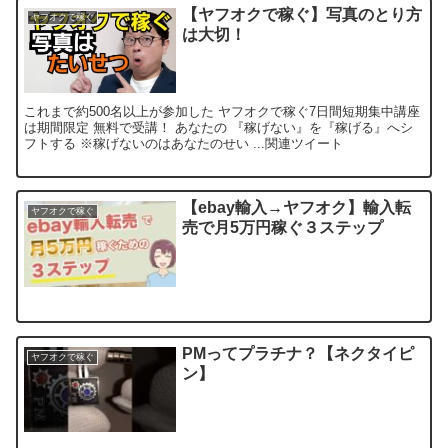
【ヤフオクで稼ぐ】写真のとり方
ヤフオクで稼ぐ
は大切！
これまで約500名以上が参加した ヤフオクで稼ぐ7日間短期集中講座
は期間限定 無料で受講！ あなたの 『稼げない』を『稼げる』へシ
フトする ※稼げないのはあなたのせい ...関連ツイート
【ebay輸入→ヤフオク】輸入転
ヤフオクで稼ぐ
売で月5万円稼ぐ３ステップ
PMってプラチナ？【ネクタイピ
ヤフオクで稼ぐ
ン】