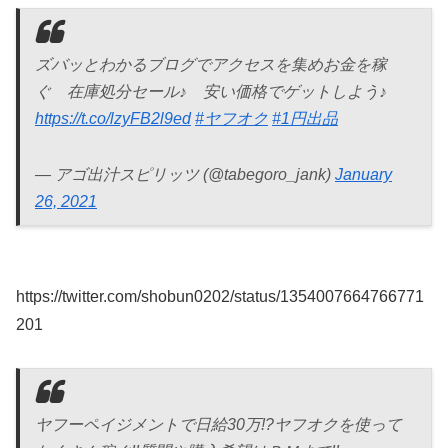
ズバッとわかるブログでアクセスを集めお金を稼
ぐ 在庫処分セール♪ 安い価格でゲットしよう♪
https://t.co/lzyFB2l9ed
#ヤフオク
#1円出品
— アゴ出汁スピリッツ (@tabegoro_jank)
January
26, 2021
https://twitter.com/shobun0202/status/1354007664766771
201
ヤフーペイジメントで日給30万!?ヤフオクを使って