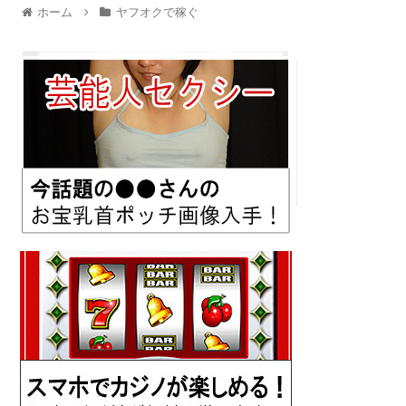
ホーム
ヤフオクで稼ぐ