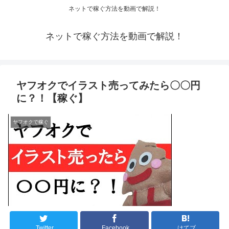
ネットで稼ぐ方法を動画で解説！
ネットで稼ぐ方法を動画で解説！
ヤフオクでイラスト売ってみたら〇〇円
に？！【稼ぐ】
ヤフオクで稼ぐ
Twitter
Facebook
はてブ