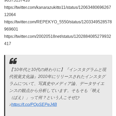
96373137418
https://twitter.com/kanarazukitto11/status/12063480696267
12064
https://twitter.com/REPEKYO_5550/status/1203349528578
969601
https://twitter.com/20020518net/status/1202884085279932
417
【'10年代と10代の終わりに】『インスタグラムと現
代視覚文化論』2010年にリリースされたインスタグ
ラムについて、写真史やメディア論、データサイエ
ンスの観点から分析しています。そもそも「映え
（ばえ）」って何？という人こそぜひ
♪
https://t.co/PQoSEPeJ4B