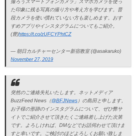
撮ろうスマートフォンカメラ」スマホカメラを使っ
た印象に残る写真の撮り方や考え方を学びます。普
段カメラを使い慣れていない方も楽しめます。おす
すめアプリやインスタグラムについてもご紹介。
(豊)
https://t.co/zUFCYPhtCZ
— 朝日カルチャーセンター新宿教室 (@asakaruko)
November 27, 2019
突然のご連絡失礼いたします。ネットメディア
BuzzFeed News（
@BFJNews
）の島田と申します。
お子様の形跡のインスタグラムについて、ぜひ弊サ
イトでご紹介させて頂きたくご連絡差し上げた次第
です。よろしければ、DMなどでお話伺わせて頂けま
すと幸いです。ご検討のほどよろしくお願い致しま