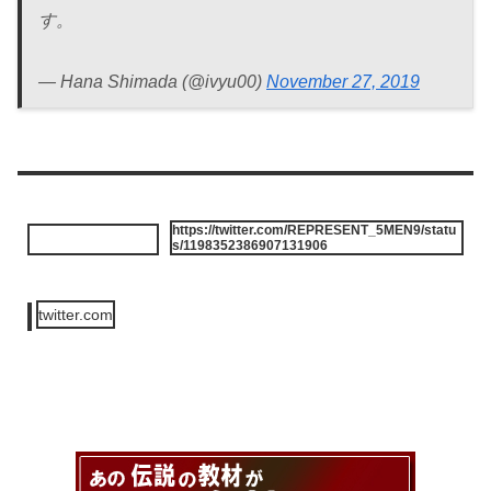
す。
— Hana Shimada (@ivyu00)
November 27, 2019
https://twitter.com/REPRESENT_5MEN9/statu
s/1198352386907131906
twitter.com