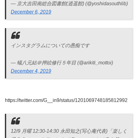
— 京大吉田南総合図書館(逍遥館) (@yoshidasouthlib)
December 6, 2019
インスタグラムについての愚痴です
— 蟻八元結＠押絵修行５年目 (@arikiti_mottoi)
December 4, 2019
https://twitter.com/G__in9/status/1201069748185812992
12/9 月曜 12:30-14:30 永田知之(写心庵代表)「楽しく