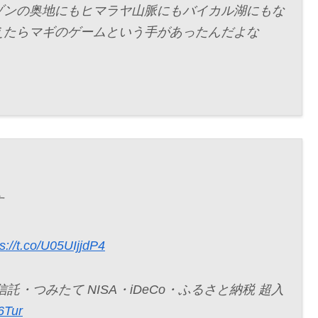
ゾンの奥地にもヒマラヤ山脈にもバイカル湖にもな
えたらマギのゲームという手があったんだよな
す
ps://t.co/U05UIjjdP4
・つみたて NISA・iDeCo・ふるさと納税 超入
6Tur