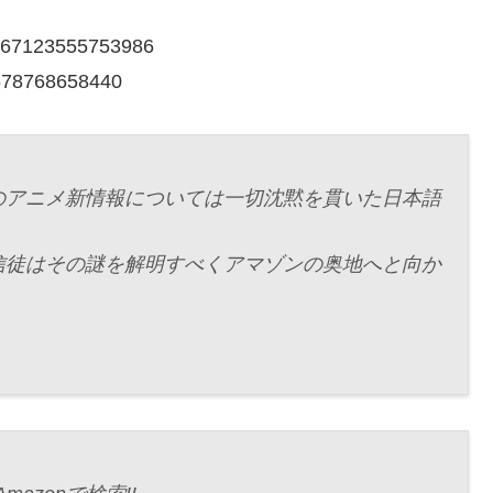
02967123555753986
51578768658440
のアニメ新情報については一切沈黙を貫いた日本語
信徒はその謎を解明すべくアマゾンの奥地へと向か