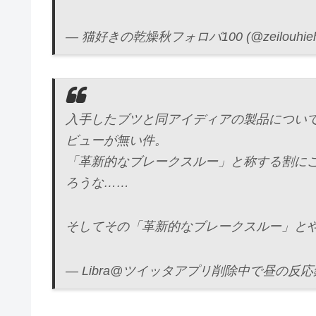
— 猫好きの乾燥秋フォロバ100 (@zeilouhieh
入手したブツと同アイディアの製品につい
ビューが無い件。
「革新的なブレークスルー」と称する割に
ろうな……
そしてその「革新的なブレークスルー」と
— Libra@ツイッタアプリ削除中で昼の反応鈍いで