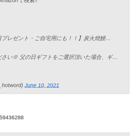
azonで検索!!
日プレゼント・ご自宅用にも！！】炭火焼鰻…
さい※ 父の日ギフトをご選択頂いた場合、ギ…
otword)
June 10, 2021
5159436288