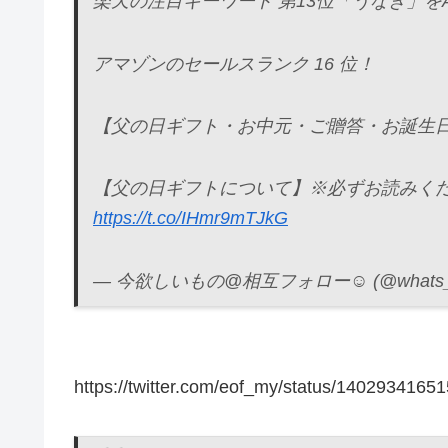
楽天の注目キーワード 第13位「うなぎ」をAm
アマゾンのセールスランク 16 位！
【父の日ギフト・お中元・ご贈答・お誕生
【父の日ギフトについて】※必ずお読みくだ
https://t.co/IHmr9mTJkG
— 今欲しいもの@相互フォロー☺ (@whats_h
https://twitter.com/eof_my/status/140293416