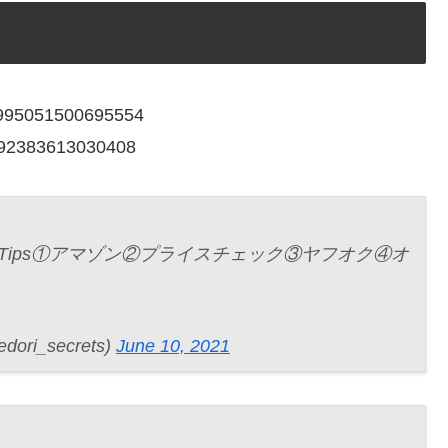
02995051500695554
2992383613030408
Tips①アマゾン②プライスチェック③ヤフオク④オ
_secrets)
June 10, 2021