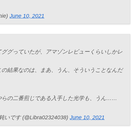
ie)
June 10, 2021
てググっていたが、アマゾンレビューくらいしかレ
この結果なのは、まあ、うん、そういうことなんだ
やらの二番煎じである入手した光学も、うん……
す (@Libra02324038)
June 10, 2021