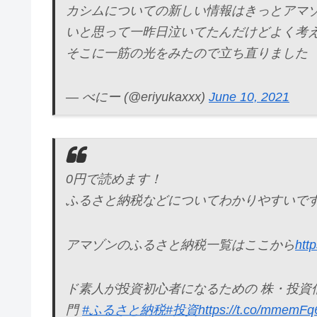
カシムについての新しい情報はきっとアマ
いと思って一昨日泣いてたんだけどよく考
そこに一筋の光をみたので立ち直りました
— べにー (@eriyukaxxx)
June 10, 2021
0円で読めます！
ふるさと納税などについてわかりやすいで
アマゾンのふるさと納税一覧はここから
htt
ド素人が投資初心者になるための 株・投資信託
門
#ふるさと納税
#投資
https://t.co/mmemFq